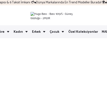
ı & 6 Taksit İmkanı 💳
Dünya Markalarında En Trend Modeller Burada! 🌍
Ko
öre
Kadın
Erkek
Çocuk
Özel Koleksiyonlar
MA