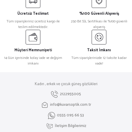
Ücretsiz Teslimat
%100 Güvenli Alışveriş
Tüm siparişleriniz ücretsiz kargo ile
250 Bit SSL Sertifikası ile %100 güvenli
teslim edilmektedir.
alışveriş
Müşteri Memnuniyeti
Taksit İmkanı
14 Gün içerisinde kolay iade ve değişim
Tüm siparişlerinizde 12 taksite kadar
imkanı
vade!
Kadın , erkek ve çocuk güneş gözlükleri
2122955005
info@kuvarsoptik.com.tr
0555 095 66 53
İletişim Bilgilerimiz