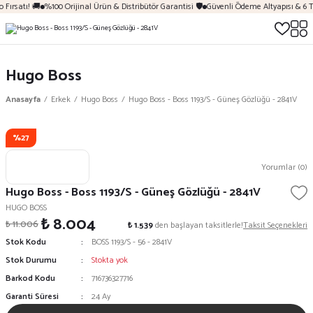
Fırsatı! 🚚
%100 Orijinal Ürün & Distribütör Garantisi 🛡️
Güvenli Ödeme Altyapısı & 6 T
Hugo Boss
Anasayfa
Erkek
Hugo Boss
Hugo Boss - Boss 1193/S - Güneş Gözlüğü - 2841V
%27
Yorumlar (0)
Hugo Boss - Boss 1193/S - Güneş Gözlüğü - 2841V
HUGO BOSS
₺ 8.004
₺ 11.006
₺ 1.539
den başlayan taksitlerle!
Taksit Seçenekleri
Stok Kodu
BOSS 1193/S - 56 - 2841V
Stok Durumu
Stokta yok
Barkod Kodu
716736327716
Garanti Süresi
24 Ay