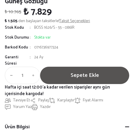
Güneş Gözlüğü
₺ 7.829
₺ 10.765
₺ 1.505
den başlayan taksitlerle!
Taksit Seçenekleri
Stok Kodu
BOSS 1626/S - 55 - 086IR
Stok Durumu
Stokta var
Barkod Kodu
0716736977324
Garanti
24 Ay
Süresi
Sepete Ekle
Hafta içi saat 12:00'a kadar verilen siparişler aynı gün
içerisinde kargoda!
Tavsiye Et
Paylaş
Karşılaştır
Fiyat Alarmı
Yorum Yaz
Yazdır
Ürün Bilgisi