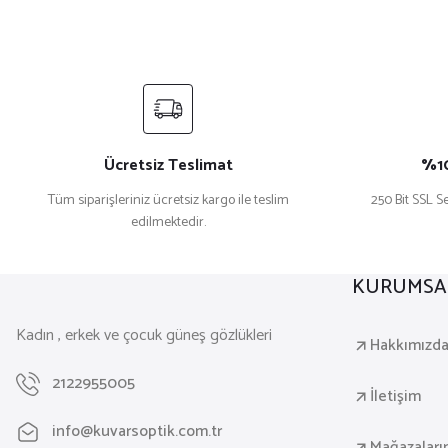
Ücretsiz Teslimat
%10
Tüm siparişleriniz ücretsiz kargo ile teslim
250 Bit SSL Se
edilmektedir.
KURUMSA
Kadın , erkek ve çocuk güneş gözlükleri
Hakkımızd
2122955005
İletişim
info@kuvarsoptik.com.tr
Mağazaları