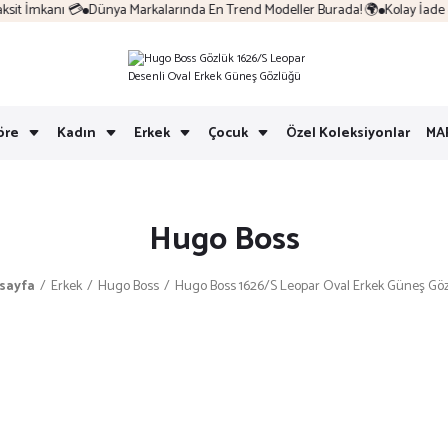
t İmkanı 💳
Dünya Markalarında En Trend Modeller Burada! 🌍
Kolay İade & 
öre
Kadın
Erkek
Çocuk
Özel Koleksiyonlar
MA
Hugo Boss
sayfa
Erkek
Hugo Boss
Hugo Boss 1626/S Leopar Oval Erkek Güneş Gö