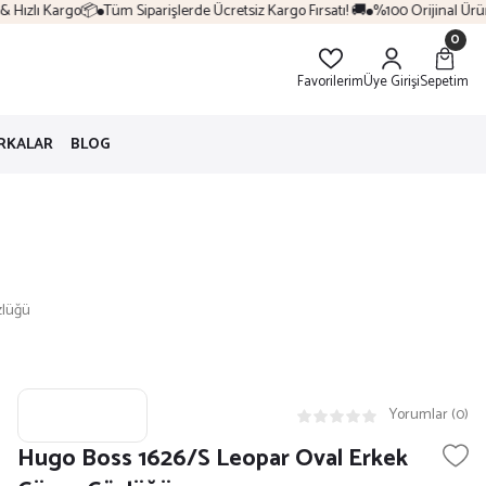
Hızlı Kargo📦
Tüm Siparişlerde Ücretsiz Kargo Fırsatı! 🚚
%100 Orijinal Ürün & 
0
Favorilerim
Üye Girişi
Sepetim
RKALAR
BLOG
zlüğü
Yorumlar (0)
Hugo Boss 1626/S Leopar Oval Erkek