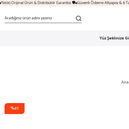
00 Orijinal Ürün & Distribütör Garantisi 🛡️
Güvenli Ödeme Altyapısı & 6 Taksi
Yüz Şeklinize G
Ana
%27