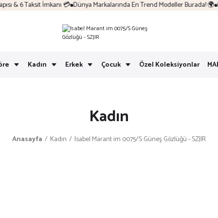
ı & 6 Taksit İmkanı 💳
Dünya Markalarında En Trend Modeller Burada! 🌍
Ko
öre
Kadın
Erkek
Çocuk
Özel Koleksiyonlar
MA
Kadın
Anasayfa
Kadın
Isabel Marant im 0075/S Güneş Gözlüğü - SZJIR