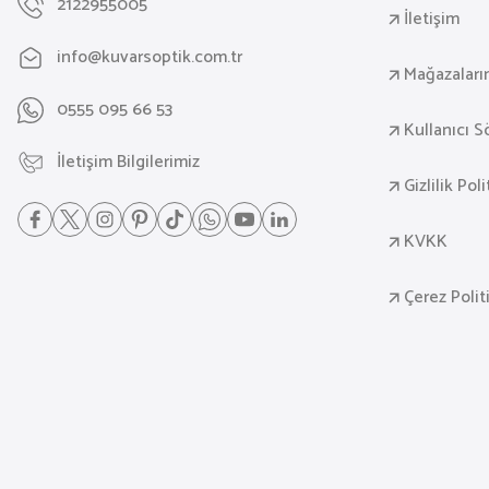
2122955005
İletişim
info@kuvarsoptik.com.tr
Mağazaları
0555 095 66 53
Kullanıcı 
İletişim Bilgilerimiz
Gizlilik Pol
KVKK
Çerez Polit