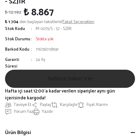
- SZJIR
₺ 8.867
₺ 12.192
₺ 1.704
den başlayan taksitlerle!
Taksit Seçenekleri
Stok Kodu
IM 0075/S - 57 - SZJIR
Stok Durumu
Stokta yok
Barkod Kodu
716736708591
Garanti
24 Ay
Süresi
Gelince Haber Ver
Hafta içi saat 12:00'a kadar verilen siparişler aynı gün
içerisinde kargoda!
Tavsiye Et
Paylaş
Karşılaştır
Fiyat Alarmı
Yorum Yaz
Yazdır
Ürün Bilgisi