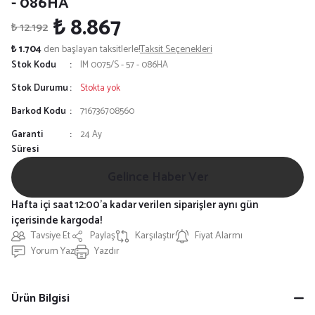
- 086HA
₺ 8.867
₺ 12.192
₺ 1.704
den başlayan taksitlerle!
Taksit Seçenekleri
Stok Kodu
IM 0075/S - 57 - 086HA
Stok Durumu
Stokta yok
Barkod Kodu
716736708560
Garanti
24 Ay
Süresi
Gelince Haber Ver
Hafta içi saat 12:00'a kadar verilen siparişler aynı gün
içerisinde kargoda!
Tavsiye Et
Paylaş
Karşılaştır
Fiyat Alarmı
Yorum Yaz
Yazdır
Ürün Bilgisi