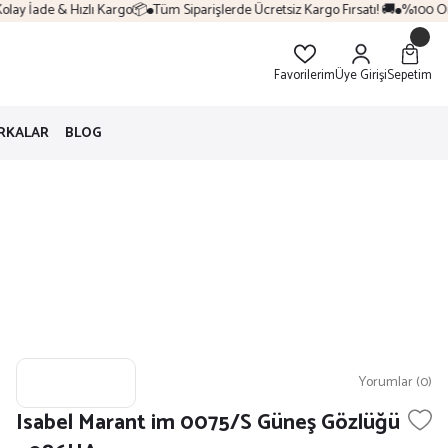
lay İade & Hızlı Kargo📦
Tüm Siparişlerde Ücretsiz Kargo Fırsatı! 🚚
%100 Oriji
Favorilerim
Üye Girişi
Sepetim
RKALAR
BLOG
Yorumlar (0)
Isabel Marant im 0075/S Güneş Gözlüğü