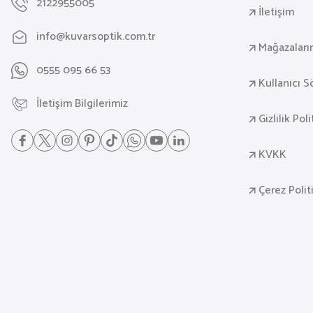
2122955005
İletişim
info@kuvarsoptik.com.tr
Mağazaları
0555 095 66 53
Kullanıcı 
İletişim Bilgilerimiz
Gizlilik Pol
KVKK
Çerez Polit