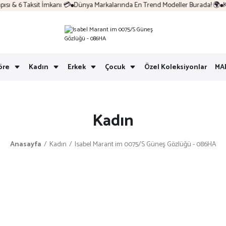
ı & 6 Taksit İmkanı 💳
Dünya Markalarında En Trend Modeller Burada! 🌍
Ko
öre
Kadın
Erkek
Çocuk
Özel Koleksiyonlar
MA
Kadın
Anasayfa
Kadın
Isabel Marant im 0075/S Güneş Gözlüğü - 086HA