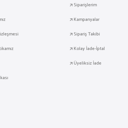
Siparişlerim
mız
Kampanyalar
Sözleşmesi
Sipariş Takibi
itikamız
Kolay İade-İptal
Üyeliksiz İade
ikası