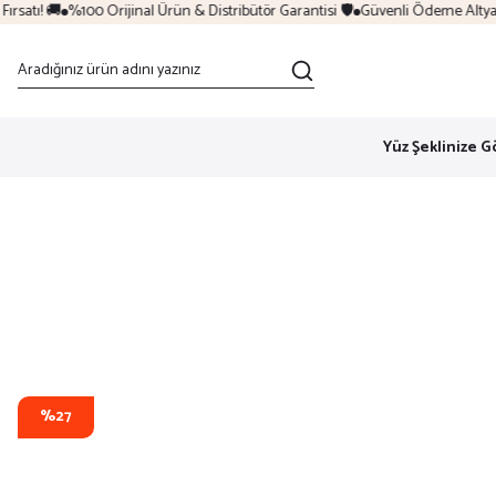
satı! 🚚
%100 Orijinal Ürün & Distribütör Garantisi 🛡️
Güvenli Ödeme Altyapıs
Yüz Şeklinize G
%27