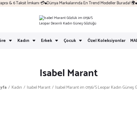
sı & 6 Taksit İmkanı 💳
Dünya Markalarında En Trend Modeller Burada! 🌍
Ko
öre
Kadın
Erkek
Çocuk
Özel Koleksiyonlar
MA
Isabel Marant
yfa
Kadın
Isabel Marant
Isabel Marant im 0156/S Leopar Kadın Güneş 