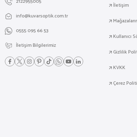
2122955005
İletişim
info@kuvarsoptik.com.tr
Mağazaları
0555 095 66 53
Kullanıcı 
İletişim Bilgilerimiz
Gizlilik Pol
KVKK
Çerez Polit