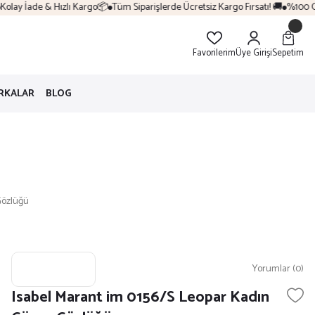
lay İade & Hızlı Kargo📦
Tüm Siparişlerde Ücretsiz Kargo Fırsatı! 🚚
%100 Orij
Favorilerim
Üye Girişi
Sepetim
RKALAR
BLOG
Gözlüğü
Yorumlar (0)
Isabel Marant im 0156/S Leopar Kadın