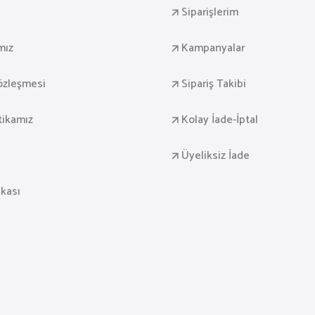
Siparişlerim
mız
Kampanyalar
Sözleşmesi
Sipariş Takibi
itikamız
Kolay İade-İptal
Üyeliksiz İade
ikası