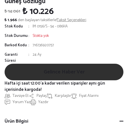
Güneş Gözlüğü
₺ 10.226
₺ 14.061
₺ 1.966
den başlayan taksitlerle!
Taksit Seçenekleri
Stok Kodu
IM 0156/S - 54 - 086HA
Stok Durumu
Stokta yok
Barkod Kodu
716736920757
Garanti
24 Ay
Süresi
Gelince Haber Ver
Hafta içi saat 12:00'a kadar verilen siparişler aynı gün
içerisinde kargoda!
Tavsiye Et
Paylaş
Karşılaştır
Fiyat Alarmı
Yorum Yaz
Yazdır
Ürün Bilgisi