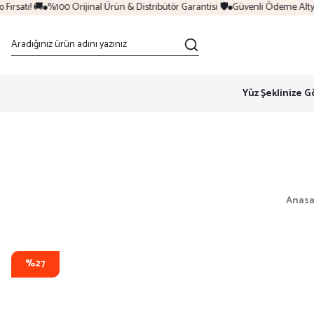
rsatı! 🚚
%100 Orijinal Ürün & Distribütör Garantisi 🛡️
Güvenli Ödeme Altyapı
Yüz Şeklinize G
Anasa
%27