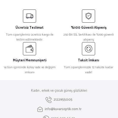
Ücretsiz Teslimat
%100 Güvenli Alışveriş
Tüm siparişleriniz ücretsiz kargo ile
250 Bit SSL Sertifikası ile %100 güvenli
teslim edilmektedir.
alışveriş
Müşteri Memnuniyeti
Taksit İmkanı
14 Gün içerisinde kolay iade ve değişim
Tüm siparişlerinizde 12 taksite kadar
imkanı
vade!
Kadın , erkek ve çocuk güneş gözlükleri
2122955005
info@kuvarsoptik.com.tr