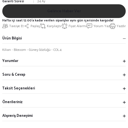
Garanti Süresi
24 Ay
Gelince Haber Ver
Hafta içi saat 12:00'a kadar verilen siparişler aynı gün içerisinde kargoda!
Tavsiye Et
Paylaş
Karşılaştır
Fiyat Alarmı
Yorum Yaz
Yazdır
Ürün Bilgisi
Kilian - Blossom - Güneş Gözlüğü - COL.4
Yorumlar
Soru & Cevap
Taksit Seçenekleri
Önerileriniz
Alışveriş Deneyimi