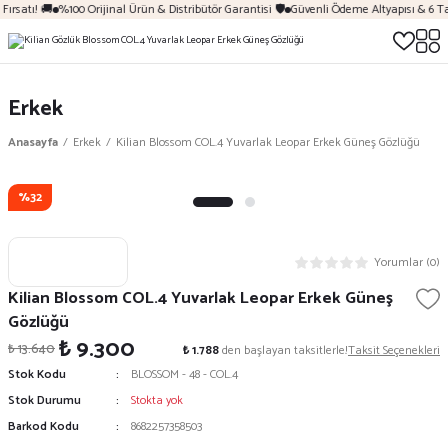
ırsatı! 🚚
%100 Orijinal Ürün & Distribütör Garantisi 🛡️
Güvenli Ödeme Altyapısı & 6 Ta
Erkek
Anasayfa
Erkek
Kilian Blossom COL.4 Yuvarlak Leopar Erkek Güneş Gözlüğü
%32
Yorumlar (0)
Kilian Blossom COL.4 Yuvarlak Leopar Erkek Güneş
Gözlüğü
₺ 9.300
₺ 13.640
₺ 1.788
den başlayan taksitlerle!
Taksit Seçenekleri
Stok Kodu
BLOSSOM - 48 - COL.4
Stok Durumu
Stokta yok
Barkod Kodu
8682257358503