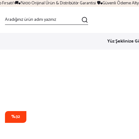
rsatı! 🚚
%100 Orijinal Ürün & Distribütör Garantisi 🛡️
Güvenli Ödeme Altyapıs
Yüz Şeklinize G
%32