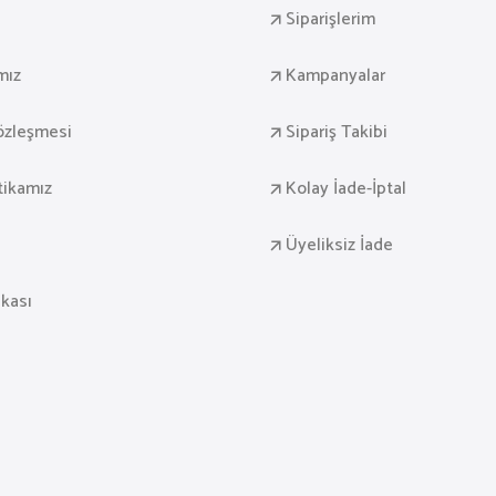
Siparişlerim
mız
Kampanyalar
Sözleşmesi
Sipariş Takibi
itikamız
Kolay İade-İptal
Üyeliksiz İade
ikası