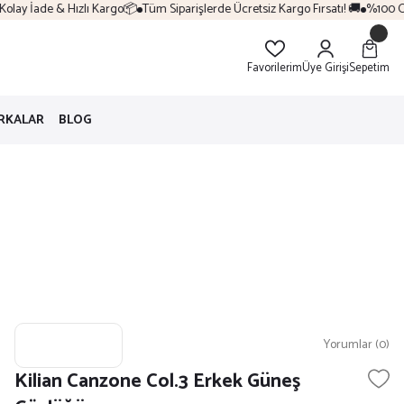
lay İade & Hızlı Kargo📦
Tüm Siparişlerde Ücretsiz Kargo Fırsatı! 🚚
%100 Oriji
Favorilerim
Üye Girişi
Sepetim
RKALAR
BLOG
Yorumlar (0)
Kilian Canzone Col.3 Erkek Güneş