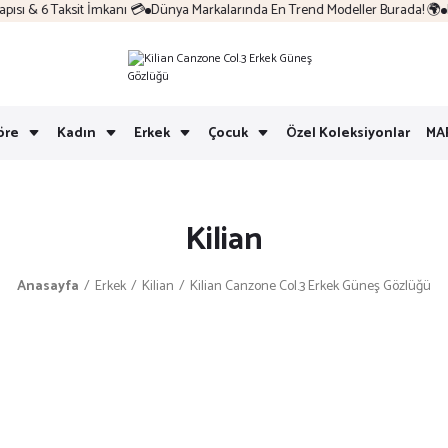
ı & 6 Taksit İmkanı 💳
Dünya Markalarında En Trend Modeller Burada! 🌍
Ko
öre
Kadın
Erkek
Çocuk
Özel Koleksiyonlar
MA
Kilian
Anasayfa
Erkek
Kilian
Kilian Canzone Col.3 Erkek Güneş Gözlüğü