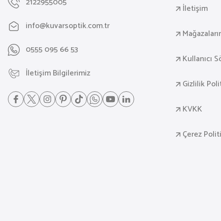
2122955005
İletişim
info@kuvarsoptik.com.tr
Mağazaları
0555 095 66 53
Kullanıcı 
İletişim Bilgilerimiz
Gizlilik Pol
KVKK
Çerez Polit