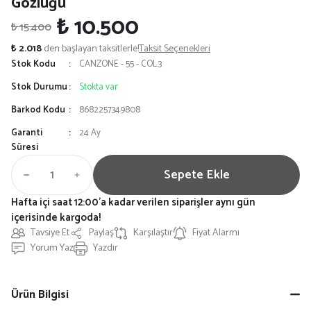
Gözlüğü
₺ 10.500
₺ 15.400
₺ 2.018
den başlayan taksitlerle!
Taksit Seçenekleri
Stok Kodu
CANZONE - 55 - COL.3
Stok Durumu
Stokta var
Barkod Kodu
8682257349808
Garanti
24 Ay
Süresi
Sepete Ekle
Hafta içi saat 12:00'a kadar verilen siparişler aynı gün
içerisinde kargoda!
Tavsiye Et
Paylaş
Karşılaştır
Fiyat Alarmı
Yorum Yaz
Yazdır
Ürün Bilgisi