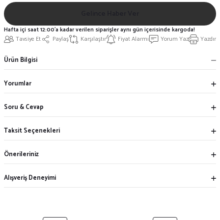
Gelince Haber Ver
Hafta içi saat 12:00'a kadar verilen siparişler aynı gün içerisinde kargoda!
Tavsiye Et
Paylaş
Karşılaştır
Fiyat Alarmı
Yorum Yaz
Yazdır
Ürün Bilgisi
Yorumlar
Soru & Cevap
Taksit Seçenekleri
Önerileriniz
Alışveriş Deneyimi