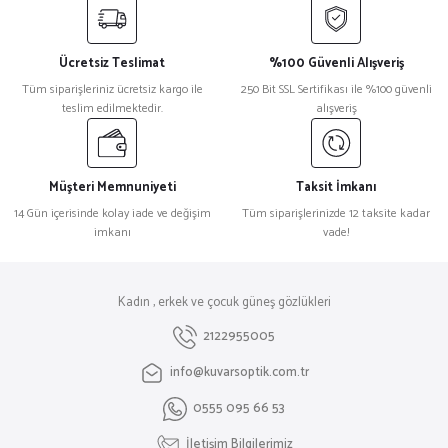
Ücretsiz Teslimat
%100 Güvenli Alışveriş
Tüm siparişleriniz ücretsiz kargo ile
250 Bit SSL Sertifikası ile %100 güvenli
teslim edilmektedir.
alışveriş
Müşteri Memnuniyeti
Taksit İmkanı
14 Gün içerisinde kolay iade ve değişim
Tüm siparişlerinizde 12 taksite kadar
imkanı
vade!
Kadın , erkek ve çocuk güneş gözlükleri
2122955005
info@kuvarsoptik.com.tr
0555 095 66 53
İletişim Bilgilerimiz