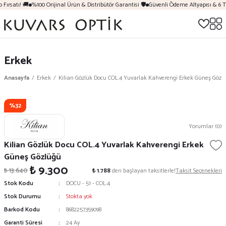
Fırsatı! 🚚
%100 Orijinal Ürün & Distribütör Garantisi 🛡️
Güvenli Ödeme Altyapısı & 6 T
Erkek
Anasayfa
Erkek
Kilian Gözlük Docu COL.4 Yuvarlak Kahverengi Erkek Güneş Gözl
%32
Yorumlar (0)
Kilian Gözlük Docu COL.4 Yuvarlak Kahverengi Erkek
Güneş Gözlüğü
₺ 9.300
₺ 13.640
₺ 1.788
den başlayan taksitlerle!
Taksit Seçenekleri
Stok Kodu
DOCU - 51 - COL.4
Stok Durumu
Stokta yok
Barkod Kodu
8682257359098
Garanti Süresi
24 Ay