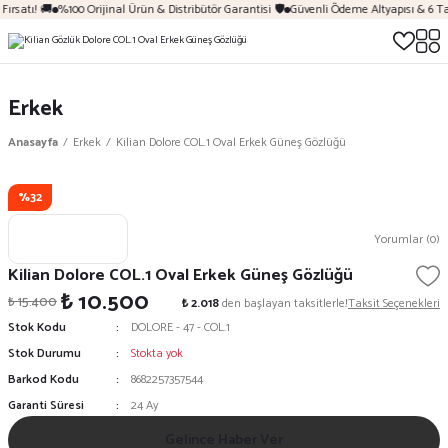
ırsatı! 🚚
%100 Orijinal Ürün & Distribütör Garantisi 🛡️
Güvenli Ödeme Altyapısı & 6 Ta
Erkek
Anasayfa
Erkek
Kilian Dolore COL.1 Oval Erkek Güneş Gözlüğü
%32
Yorumlar (0)
Kilian Dolore COL.1 Oval Erkek Güneş Gözlüğü
₺ 10.500
₺ 15.400
₺ 2.018
den başlayan taksitlerle!
Taksit Seçenekleri
Stok Kodu
DOLORE - 47 - COL.1
Stok Durumu
Stokta yok
Barkod Kodu
8682257357544
Garanti Süresi
24 Ay
Gelince Haber Ver