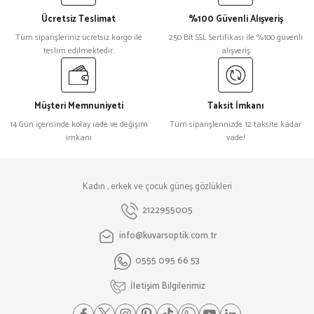
Ücretsiz Teslimat
%100 Güvenli Alışveriş
Tüm siparişleriniz ücretsiz kargo ile
250 Bit SSL Sertifikası ile %100 güvenli
teslim edilmektedir.
alışveriş
Müşteri Memnuniyeti
Taksit İmkanı
14 Gün içerisinde kolay iade ve değişim
Tüm siparişlerinizde 12 taksite kadar
imkanı
vade!
Kadın , erkek ve çocuk güneş gözlükleri
2122955005
info@kuvarsoptik.com.tr
0555 095 66 53
İletişim Bilgilerimiz