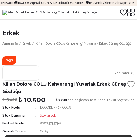
Fırsatı! 🚚
%100 Orijinal Ürün & Distribütör Garantisi 🛡️
Güvenli Ödeme Altyapısı & 6 T
Erkek
Anasayfa
Erkek
Kilian Dolore COL.3 Kahverengi Yuvarlak Erkek Güneş Gözlüğü
%32
Yorumlar (0)
Kilian Dolore COL.3 Kahverengi Yuvarlak Erkek Güneş
Gözlüğü
₺ 10.500
₺ 15.400
₺ 2.018
den başlayan taksitlerle!
Taksit Seçenekleri
Stok Kodu
DOLORE - 47 - COL.3
Stok Durumu
Stokta yok
Barkod Kodu
8682257357568
Garanti Süresi
24 Ay