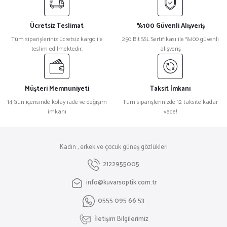
Ücretsiz Teslimat
%100 Güvenli Alışveriş
Tüm siparişleriniz ücretsiz kargo ile
250 Bit SSL Sertifikası ile %100 güvenli
teslim edilmektedir.
alışveriş
Müşteri Memnuniyeti
Taksit İmkanı
14 Gün içerisinde kolay iade ve değişim
Tüm siparişlerinizde 12 taksite kadar
imkanı
vade!
Kadın , erkek ve çocuk güneş gözlükleri
2122955005
info@kuvarsoptik.com.tr
0555 095 66 53
İletişim Bilgilerimiz