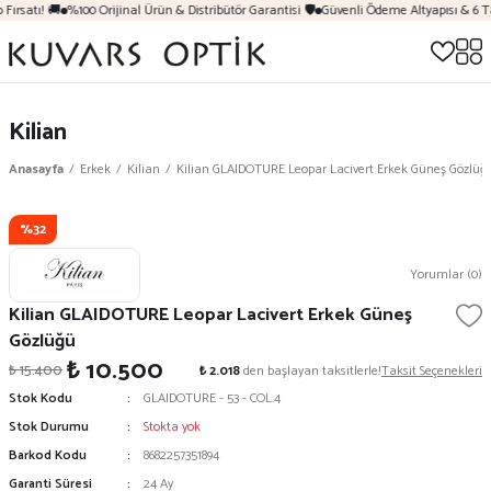
Fırsatı! 🚚
%100 Orijinal Ürün & Distribütör Garantisi 🛡️
Güvenli Ödeme Altyapısı & 6 T
Kilian
Anasayfa
Erkek
Kilian
Kilian GLAIDOTURE Leopar Lacivert Erkek Güneş Gözlüğ
%32
Yorumlar (0)
Kilian GLAIDOTURE Leopar Lacivert Erkek Güneş
Gözlüğü
₺ 10.500
₺ 15.400
₺ 2.018
den başlayan taksitlerle!
Taksit Seçenekleri
Stok Kodu
GLAIDOTURE - 53 - COL.4
Stok Durumu
Stokta yok
Barkod Kodu
8682257351894
Garanti Süresi
24 Ay