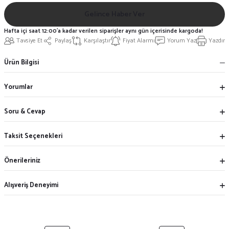
Gelince Haber Ver
Hafta içi saat 12:00'a kadar verilen siparişler aynı gün içerisinde kargoda!
Tavsiye Et
Paylaş
Karşılaştır
Fiyat Alarmı
Yorum Yaz
Yazdır
Ürün Bilgisi
Yorumlar
Soru & Cevap
Taksit Seçenekleri
Önerileriniz
Alışveriş Deneyimi