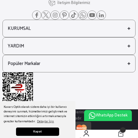
İletişim Bilgilerimiz
KURUMSAL
YARDIM
Popüler Markalar
Kuvars Optik olarak sizlere daha iyi bir kullanıcı
© Tüm Hakları Saklıdır. Kredi kartı bilgileriniz 256bit SSL sertifikası ile
deneyimi sunmak, hizmetlerimizi geliştirmek ve
WhatsApp Destek
internet sitemizin etkinliğini artırmak amacıyla
korunmaktadır.
çerezler kullanmaktadır.
Detaylar İçin
Kapat
ideasoft
ile