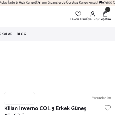
lay İade & Hızlı Kargo📦
Tüm Siparişlerde Ücretsiz Kargo Fırsatı! 🚚
%100 Oriji
Favorilerim
Üye Girişi
Sepetim
RKALAR
BLOG
Yorumlar (0)
Kilian Inverno COL.3 Erkek Güneş