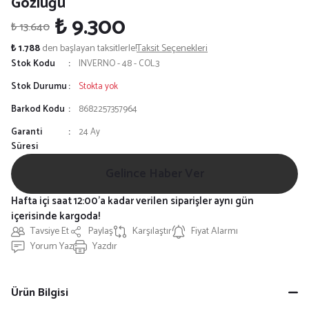
Gözlüğü
₺ 9.300
₺ 13.640
₺ 1.788
den başlayan taksitlerle!
Taksit Seçenekleri
Stok Kodu
INVERNO - 48 - COL.3
Stok Durumu
Stokta yok
Barkod Kodu
8682257357964
Garanti
24 Ay
Süresi
Gelince Haber Ver
Hafta içi saat 12:00'a kadar verilen siparişler aynı gün
içerisinde kargoda!
Tavsiye Et
Paylaş
Karşılaştır
Fiyat Alarmı
Yorum Yaz
Yazdır
Ürün Bilgisi