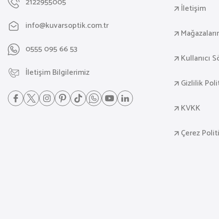
2122955005
İletişim
info@kuvarsoptik.com.tr
Mağazaları
0555 095 66 53
Kullanıcı 
İletişim Bilgilerimiz
Gizlilik Pol
KVKK
Çerez Polit