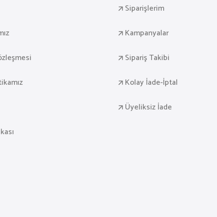
Siparişlerim
mız
Kampanyalar
Sözleşmesi
Sipariş Takibi
itikamız
Kolay İade-İptal
Üyeliksiz İade
ikası