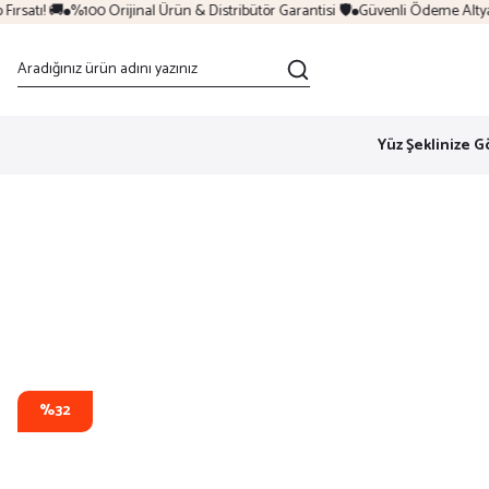
satı! 🚚
%100 Orijinal Ürün & Distribütör Garantisi 🛡️
Güvenli Ödeme Altyapıs
Yüz Şeklinize G
%32