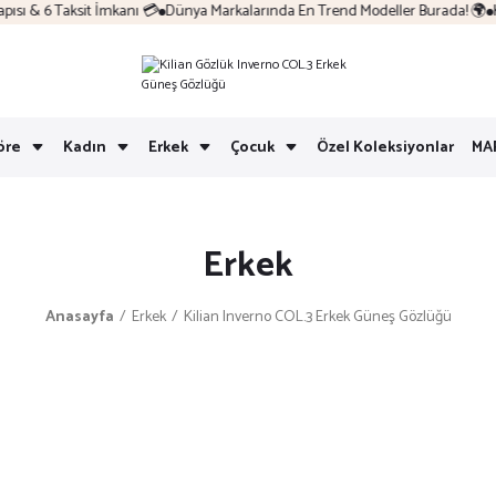
ı & 6 Taksit İmkanı 💳
Dünya Markalarında En Trend Modeller Burada! 🌍
Ko
öre
Kadın
Erkek
Çocuk
Özel Koleksiyonlar
MA
Erkek
Anasayfa
Erkek
Kilian Inverno COL.3 Erkek Güneş Gözlüğü