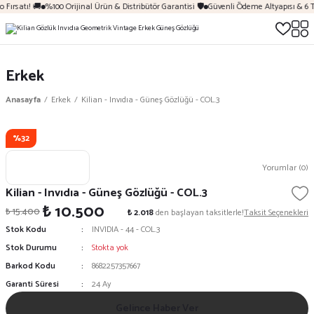
 Fırsatı! 🚚
%100 Orijinal Ürün & Distribütör Garantisi 🛡️
Güvenli Ödeme Altyapısı & 6 T
Erkek
Anasayfa
Erkek
Kilian - Invıdıa - Güneş Gözlüğü - COL.3
%32
Yorumlar (0)
Kilian - Invıdıa - Güneş Gözlüğü - COL.3
₺ 10.500
₺ 15.400
₺ 2.018
den başlayan taksitlerle!
Taksit Seçenekleri
Stok Kodu
INVIDIA - 44 - COL.3
Stok Durumu
Stokta yok
Barkod Kodu
8682257357667
Garanti Süresi
24 Ay
Gelince Haber Ver