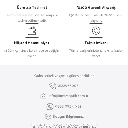
Ücretsiz Teslimat
%100 Güvenli Alışveriş
Tüm siparişleriniz ücretsiz kargo ile
250 Bit SSL Sertifikası ile %100 güvenli
teslim edilmektedir.
alışveriş
Müşteri Memnuniyeti
Taksit İmkanı
14 Gün içerisinde kolay iade ve değişim
Tüm siparişlerinizde 12 taksite kadar
imkanı
vade!
Kadın , erkek ve çocuk güneş gözlükleri
2122955005
info@kuvarsoptik.com.tr
0555 095 66 53
İletişim Bilgilerimiz