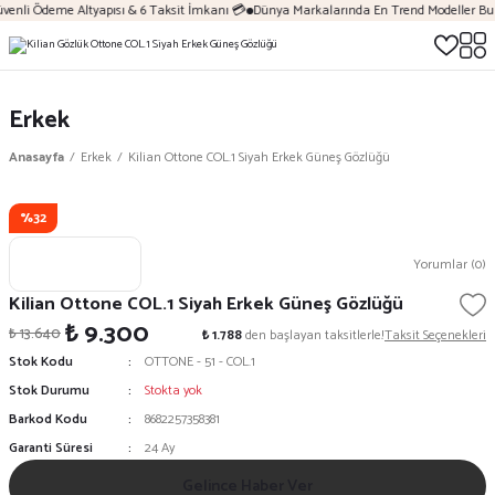
venli Ödeme Altyapısı & 6 Taksit İmkanı 💳
Dünya Markalarında En Trend Modeller Bur
Erkek
Anasayfa
Erkek
Kilian Ottone COL.1 Siyah Erkek Güneş Gözlüğü
%32
Yorumlar (0)
Kilian Ottone COL.1 Siyah Erkek Güneş Gözlüğü
₺ 9.300
₺ 13.640
₺ 1.788
den başlayan taksitlerle!
Taksit Seçenekleri
Stok Kodu
OTTONE - 51 - COL.1
Stok Durumu
Stokta yok
Barkod Kodu
8682257358381
Garanti Süresi
24 Ay
Gelince Haber Ver