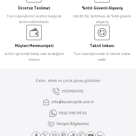
Ücretsiz Teslimat
%100 Güvenli Alışveriş
Tüm siparişleriniz ücretsiz kargo ile
250 Bit SSL Sertifikası ile %100 güvenli
teslim edilmektedir.
alışveriş
Müşteri Memnuniyeti
Taksit İmkanı
14 Gün içerisinde kolay iade ve değişim
Tüm siparişlerinizde 12 taksite kadar
imkanı
vade!
Kadın , erkek ve çocuk güneş gözlükleri
2122955005
info@kuvarsoptik.com.tr
0555 095 66 53
İletişim Bilgilerimiz