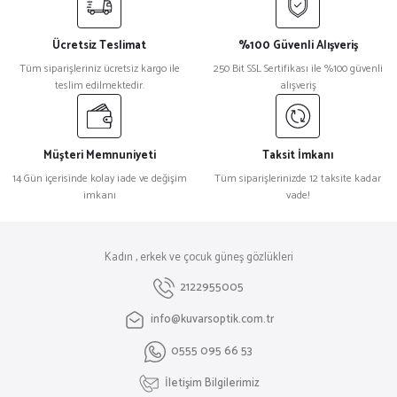
Ücretsiz Teslimat
%100 Güvenli Alışveriş
Tüm siparişleriniz ücretsiz kargo ile
250 Bit SSL Sertifikası ile %100 güvenli
teslim edilmektedir.
alışveriş
Müşteri Memnuniyeti
Taksit İmkanı
14 Gün içerisinde kolay iade ve değişim
Tüm siparişlerinizde 12 taksite kadar
imkanı
vade!
Kadın , erkek ve çocuk güneş gözlükleri
2122955005
info@kuvarsoptik.com.tr
0555 095 66 53
İletişim Bilgilerimiz