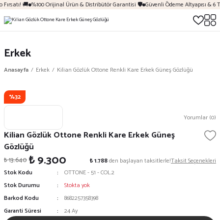
Fırsatı! 🚚
%100 Orijinal Ürün & Distribütör Garantisi 🛡️
Güvenli Ödeme Altyapısı & 6 T
Erkek
Anasayfa
Erkek
Kilian Gözlük Ottone Renkli Kare Erkek Güneş Gözlüğü
%32
Yorumlar (0)
Kilian Gözlük Ottone Renkli Kare Erkek Güneş
Gözlüğü
₺ 9.300
₺ 13.640
₺ 1.788
den başlayan taksitlerle!
Taksit Seçenekleri
Stok Kodu
OTTONE - 51 - COL.2
Stok Durumu
Stokta yok
Barkod Kodu
8682257358398
Garanti Süresi
24 Ay