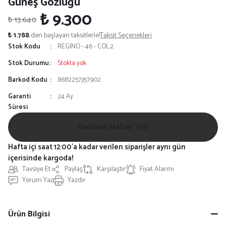
Güneş Gözlüğü
₺ 9.300
₺ 13.640
₺ 1.788
den başlayan taksitlerle!
Taksit Seçenekleri
Stok Kodu
REGINO - 46 - COL.2
Stok Durumu
Stokta yok
Barkod Kodu
8682257357902
Garanti
24 Ay
Süresi
Gelince Haber Ver
Hafta içi saat 12:00'a kadar verilen siparişler aynı gün
içerisinde kargoda!
Tavsiye Et
Paylaş
Karşılaştır
Fiyat Alarmı
Yorum Yaz
Yazdır
Ürün Bilgisi