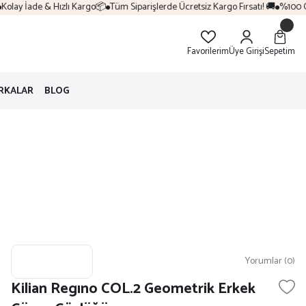
lay İade & Hızlı Kargo📦
Tüm Siparişlerde Ücretsiz Kargo Fırsatı! 🚚
%100 Orij
Favorilerim
Üye Girişi
Sepetim
RKALAR
BLOG
Yorumlar (0)
Kilian Regıno COL.2 Geometrik Erkek