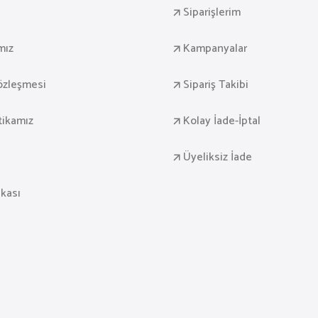
Siparişlerim
mız
Kampanyalar
Sözleşmesi
Sipariş Takibi
itikamız
Kolay İade-İptal
Üyeliksiz İade
ikası