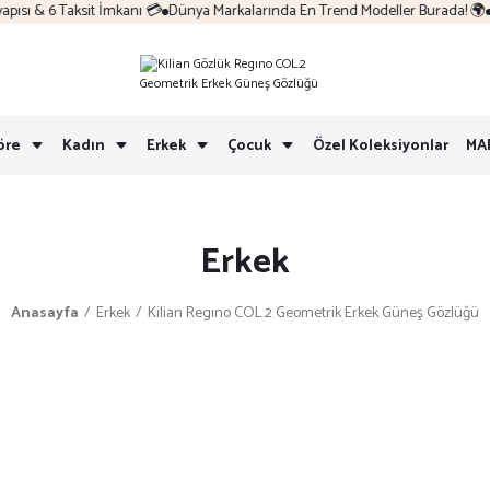
sı & 6 Taksit İmkanı 💳
Dünya Markalarında En Trend Modeller Burada! 🌍
Ko
öre
Kadın
Erkek
Çocuk
Özel Koleksiyonlar
MA
Erkek
Anasayfa
Erkek
Kilian Regıno COL.2 Geometrik Erkek Güneş Gözlüğü