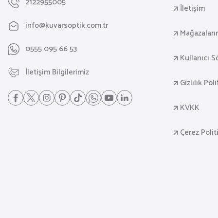
2122955005
İletişim
info@kuvarsoptik.com.tr
Mağazaları
0555 095 66 53
Kullanıcı 
İletişim Bilgilerimiz
Gizlilik Pol
KVKK
Çerez Polit