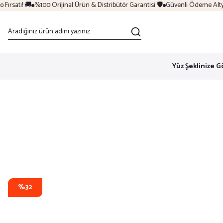
rsatı! 🚚
%100 Orijinal Ürün & Distribütör Garantisi 🛡️
Güvenli Ödeme Altyapı
Yüz Şeklinize G
%32