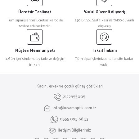
Ücretsiz Teslimat
%100 Güvenli Alışveriş
Tüm siparişleriniz ücretsiz kargo ile
250 Bit SSL Sertifikası ile %100 güvenli
teslim edilmektedir.
alışveriş
Müşteri Memnuniyeti
Taksit İmkanı
14 Gün içerisinde kolay iade ve değişim
Tüm siparişlerinizde 12 taksite kadar
imkanı
vade!
Kadın , erkek ve çocuk güneş gözlükleri
2122955005
info@kuvarsoptik.com.tr
0555 095 66 53
İletişim Bilgilerimiz