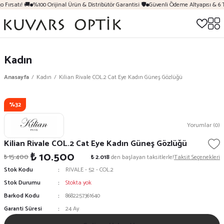
 Fırsatı! 🚚
%100 Orijinal Ürün & Distribütör Garantisi 🛡️
Güvenli Ödeme Altyapısı & 6 
Kadın
Anasayfa
Kadın
Kilian Rivale COL.2 Cat Eye Kadın Güneş Gözlüğü
%32
Yorumlar (0)
Kilian Rivale COL.2 Cat Eye Kadın Güneş Gözlüğü
₺ 10.500
₺ 15.400
₺ 2.018
den başlayan taksitlerle!
Taksit Seçenekleri
Stok Kodu
RIVALE - 52 - COL.2
Stok Durumu
Stokta yok
Barkod Kodu
8682257361640
Garanti Süresi
24 Ay