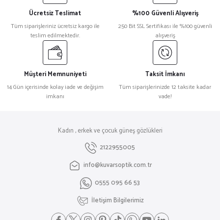
Ücretsiz Teslimat
%100 Güvenli Alışveriş
Tüm siparişleriniz ücretsiz kargo ile
250 Bit SSL Sertifikası ile %100 güvenli
teslim edilmektedir.
alışveriş
Müşteri Memnuniyeti
Taksit İmkanı
14 Gün içerisinde kolay iade ve değişim
Tüm siparişlerinizde 12 taksite kadar
imkanı
vade!
Kadın , erkek ve çocuk güneş gözlükleri
2122955005
info@kuvarsoptik.com.tr
0555 095 66 53
İletişim Bilgilerimiz