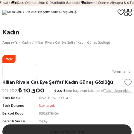
ırsatı! 🚚
%100 Orijinal Ürün & Distribütör Garantisi 🛡️
Güvenli Ödeme Altyapısı & 6 Ta
Kadın
Anasayfa
Kadın
Kilian Rivale Cat Eye Şeffaf Kadın Güneş Gözlüğü
%32
Yorumlar (0)
Kilian Rivale Cat Eye Şeffaf Kadın Güneş Gözlüğü
₺ 10.500
₺ 15.400
₺ 2.018
den başlayan taksitlerle!
Taksit Seçenekleri
Stok Kodu
RIVALE - 52 - COL.4
Stok Durumu
Stokta yok
Barkod Kodu
8682257361664
Garanti Süresi
24 Ay
Gelince Haber Ver