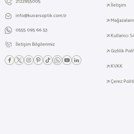
2122955005
İletişim
info@kuvarsoptik.com.tr
Mağazaları
0555 095 66 53
Kullanıcı 
İletişim Bilgilerimiz
Gizlilik Pol
KVKK
Çerez Polit