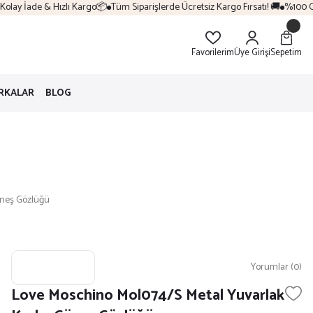
lay İade & Hızlı Kargo📦
Tüm Siparişlerde Ücretsiz Kargo Fırsatı! 🚚
%100 Orij
Favorilerim
Üye Girişi
Sepetim
RKALAR
BLOG
üneş Gözlüğü
Yorumlar (0)
Love Moschino Mol074/S Metal Yuvarlak