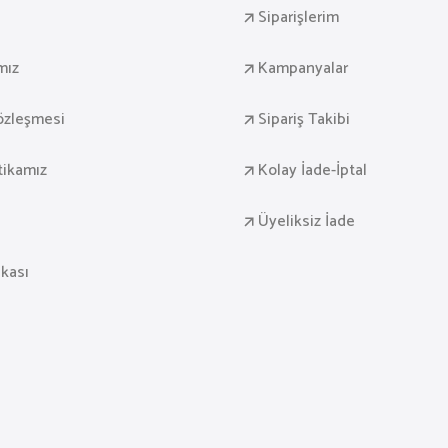
Siparişlerim
mız
Kampanyalar
Sözleşmesi
Sipariş Takibi
itikamız
Kolay İade-İptal
Üyeliksiz İade
ikası