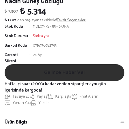
Kadın Güneş Gözlüğü
₺ 5.314
₺ 7.307
₺ 1.021
den başlayan taksitlerle!
Taksit Seçenekleri
Stok Kodu
MOL074/S - 55 - 6K3HA
Stok Durumu
Stokta yok
Barkod Kodu
0716736982793
Garanti
24 Ay
Süresi
Gelince Haber Ver
Hafta içi saat 12:00'a kadar verilen siparişler aynı gün
içerisinde kargoda!
Tavsiye Et
Paylaş
Karşılaştır
Fiyat Alarmı
Yorum Yaz
Yazdır
Ürün Bilgisi