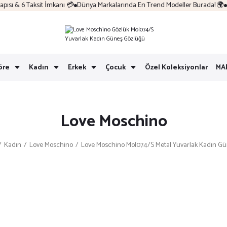
sı & 6 Taksit İmkanı 💳
Dünya Markalarında En Trend Modeller Burada! 🌍
Ko
öre
Kadın
Erkek
Çocuk
Özel Koleksiyonlar
MA
Love Moschino
Kadın
Love Moschino
Love Moschino Mol074/S Metal Yuvarlak Kadın G