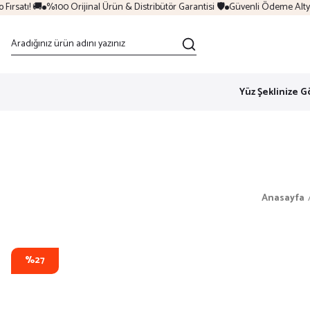
rsatı! 🚚
%100 Orijinal Ürün & Distribütör Garantisi 🛡️
Güvenli Ödeme Altyapı
Yüz Şeklinize G
Anasayfa
%27