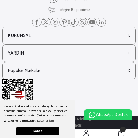
İletişim Bilgilerimiz
KURUMSAL
YARDIM
Popüler Markalar
Kuvars Optik olarak sizlere daha iyi bir kullanıcı
deneyimi sunmak, hizmetlerimizi geliştirmek ve
WhatsApp Destek
internet sitemizin etkinliğini artırmak amacıyla
© Tüm Hakları Saklıdır. Kredi kartı bilgileriniz 256bit SSL sertifikası ile
çerezler kullanmaktadır.
Detaylar İçin
korunmaktadır.
Kapat
ideasoft
ile
e-