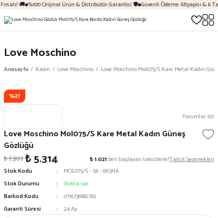
ırsatı! 🚚
%100 Orijinal Ürün & Distribütör Garantisi 🛡️
Güvenli Ödeme Altyapısı & 6 Ta
Love Moschino
Anasayfa
Kadın
Love Moschino
Love Moschino Mol075/S Kare Metal Kadın Gün
%27
Yorumlar (0)
Love Moschino Mol075/S Kare Metal Kadın Güneş
Gözlüğü
₺ 5.314
₺ 7.307
₺ 1.021
den başlayan taksitlerle!
Taksit Seçenekleri
Stok Kodu
MOL075/S - 56 - 6K3HA
Stok Durumu
Stokta var
Barkod Kodu
0716736982762
Garanti Süresi
24 Ay