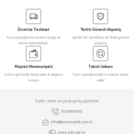
Ücretsiz Teslimat
%100 Güvenli Alışveriş
Tüm siparişleriniz ücretsiz kargo ile
250 Bit SSL Sertifikası ile %100 güvenli
teslim edilmektedir.
alışveriş
Müşteri Memnuniyeti
Taksit İmkanı
14 Gün içerisinde kolay iade ve değişim
Tüm siparişlerinizde 12 taksite kadar
imkanı
vade!
Kadın , erkek ve çocuk güneş gözlükleri
2122955005
info@kuvarsoptik.com.tr
0555 095 66 53