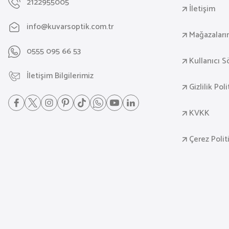
2122955005
İletişim
info@kuvarsoptik.com.tr
Mağazaları
0555 095 66 53
Kullanıcı 
İletişim Bilgilerimiz
Gizlilik Pol
KVKK
Çerez Polit