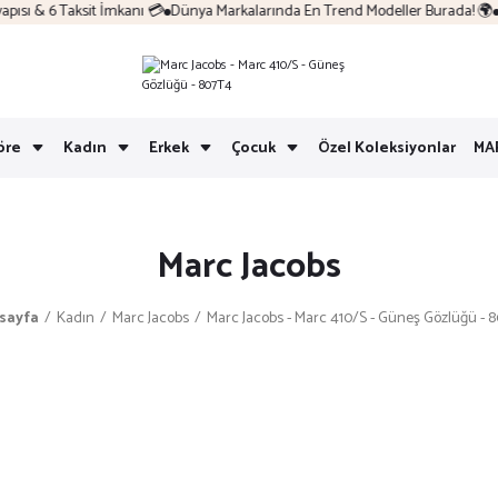
sı & 6 Taksit İmkanı 💳
Dünya Markalarında En Trend Modeller Burada! 🌍
Ko
öre
Kadın
Erkek
Çocuk
Özel Koleksiyonlar
MA
Marc Jacobs
sayfa
Kadın
Marc Jacobs
Marc Jacobs - Marc 410/S - Güneş Gözlüğü - 