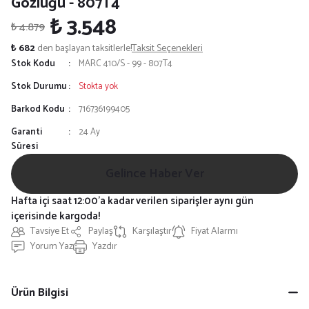
Gözlüğü - 807T4
₺ 3.548
₺ 4.879
₺ 682
den başlayan taksitlerle!
Taksit Seçenekleri
Stok Kodu
MARC 410/S - 99 - 807T4
Stok Durumu
Stokta yok
Barkod Kodu
716736199405
Garanti
24 Ay
Süresi
Gelince Haber Ver
Hafta içi saat 12:00'a kadar verilen siparişler aynı gün
içerisinde kargoda!
Tavsiye Et
Paylaş
Karşılaştır
Fiyat Alarmı
Yorum Yaz
Yazdır
Ürün Bilgisi