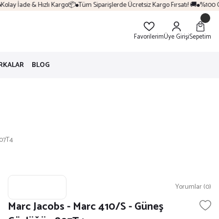
lay İade & Hızlı Kargo📦
Tüm Siparişlerde Ücretsiz Kargo Fırsatı! 🚚
%100 Orij
Favorilerim
Üye Girişi
Sepetim
RKALAR
BLOG
807T4
Yorumlar (0)
Marc Jacobs - Marc 410/S - Güneş