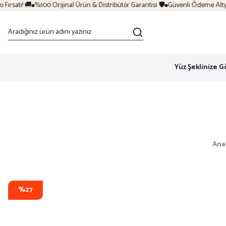
rsatı! 🚚
%100 Orijinal Ürün & Distribütör Garantisi 🛡️
Güvenli Ödeme Altyapı
Yüz Şeklinize G
Ana
%27