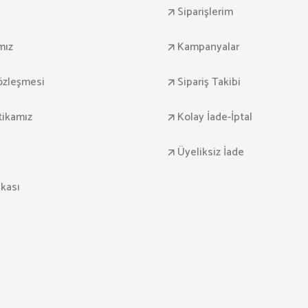
Siparişlerim
mız
Kampanyalar
Sözleşmesi
Sipariş Takibi
itikamız
Kolay İade-İptal
Üyeliksiz İade
ikası