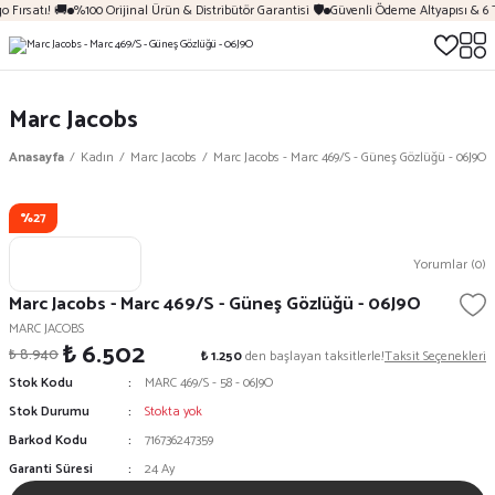
 Fırsatı! 🚚
%100 Orijinal Ürün & Distribütör Garantisi 🛡️
Güvenli Ödeme Altyapısı & 6 
Marc Jacobs
Anasayfa
Kadın
Marc Jacobs
Marc Jacobs - Marc 469/S - Güneş Gözlüğü - 06J9O
%27
Yorumlar (0)
Marc Jacobs - Marc 469/S - Güneş Gözlüğü - 06J9O
MARC JACOBS
₺ 6.502
₺ 8.940
₺ 1.250
den başlayan taksitlerle!
Taksit Seçenekleri
Stok Kodu
MARC 469/S - 58 - 06J9O
Stok Durumu
Stokta yok
Barkod Kodu
716736247359
Garanti Süresi
24 Ay