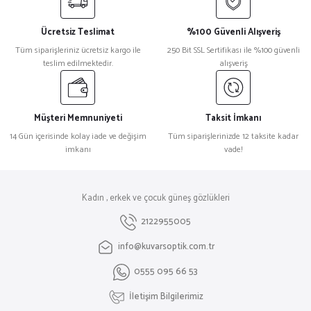
Ücretsiz Teslimat
%100 Güvenli Alışveriş
Tüm siparişleriniz ücretsiz kargo ile
250 Bit SSL Sertifikası ile %100 güvenli
teslim edilmektedir.
alışveriş
Müşteri Memnuniyeti
Taksit İmkanı
14 Gün içerisinde kolay iade ve değişim
Tüm siparişlerinizde 12 taksite kadar
imkanı
vade!
Kadın , erkek ve çocuk güneş gözlükleri
2122955005
info@kuvarsoptik.com.tr
0555 095 66 53
İletişim Bilgilerimiz