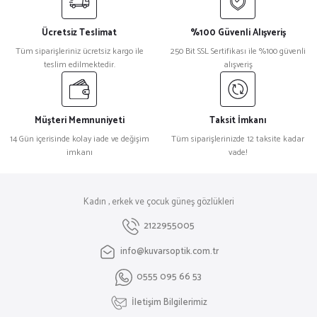
Ücretsiz Teslimat
%100 Güvenli Alışveriş
Tüm siparişleriniz ücretsiz kargo ile
250 Bit SSL Sertifikası ile %100 güvenli
teslim edilmektedir.
alışveriş
Müşteri Memnuniyeti
Taksit İmkanı
14 Gün içerisinde kolay iade ve değişim
Tüm siparişlerinizde 12 taksite kadar
imkanı
vade!
Kadın , erkek ve çocuk güneş gözlükleri
2122955005
info@kuvarsoptik.com.tr
0555 095 66 53
İletişim Bilgilerimiz