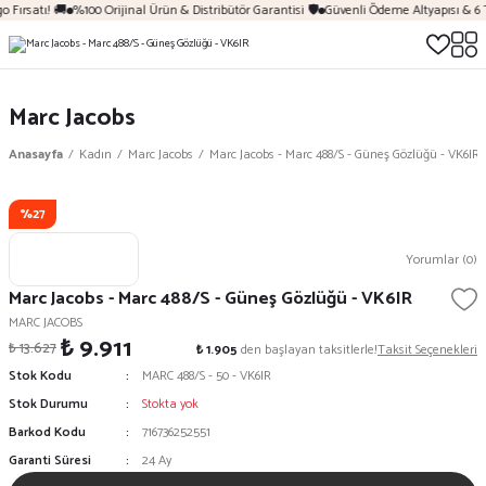
 Fırsatı! 🚚
%100 Orijinal Ürün & Distribütör Garantisi 🛡️
Güvenli Ödeme Altyapısı & 6 
Marc Jacobs
Anasayfa
Kadın
Marc Jacobs
Marc Jacobs - Marc 488/S - Güneş Gözlüğü - VK6IR
%27
Yorumlar (0)
Marc Jacobs - Marc 488/S - Güneş Gözlüğü - VK6IR
MARC JACOBS
₺ 9.911
₺ 13.627
₺ 1.905
den başlayan taksitlerle!
Taksit Seçenekleri
Stok Kodu
MARC 488/S - 50 - VK6IR
Stok Durumu
Stokta yok
Barkod Kodu
716736252551
Garanti Süresi
24 Ay