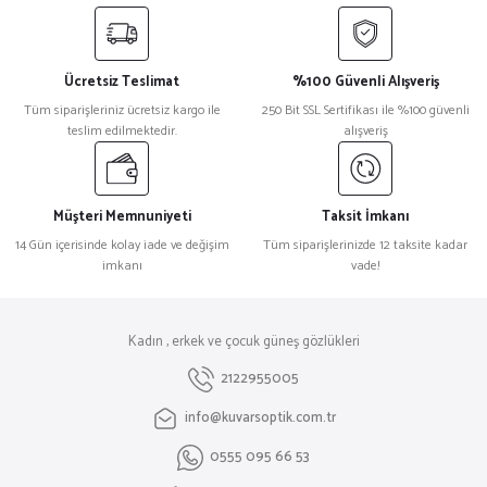
Ücretsiz Teslimat
%100 Güvenli Alışveriş
Tüm siparişleriniz ücretsiz kargo ile
250 Bit SSL Sertifikası ile %100 güvenli
teslim edilmektedir.
alışveriş
Müşteri Memnuniyeti
Taksit İmkanı
14 Gün içerisinde kolay iade ve değişim
Tüm siparişlerinizde 12 taksite kadar
imkanı
vade!
Kadın , erkek ve çocuk güneş gözlükleri
2122955005
info@kuvarsoptik.com.tr
0555 095 66 53