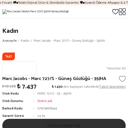
Fırsatı! 🚚
%100 Orijinal Ürün & Distribütör Garantisi 🛡️
Güvenli Ödeme Altyapısı & 6 T
Kadın
Anasayfa
Kadın
Marc Jacobs - Marc 727/S - Güneş Gözlüğü - 35JHA
%27
Yorumlar (0)
Marc Jacobs - Marc 727/S - Güneş Gözlüğü - 35JHA
₺ 7.437
₺ 10.226
₺ 1.430
den başlayan taksitlerle!
Taksit Seçenekleri
Stok Kodu
MARC 727/S - 55 - 35JHA
Stok Durumu
Stokta yok
Barkod Kodu
0716736978444
Garanti Süresi
24 Ay
Gelince Haber Ver