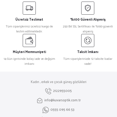
Ücretsiz Teslimat
%100 Güvenli Alışveriş
Tüm siparişleriniz ücretsiz kargo ile
250 Bit SSL Sertifikası ile %100 güvenli
teslim edilmektedir.
alışveriş
Müşteri Memnuniyeti
Taksit İmkanı
14 Gün içerisinde kolay iade ve değişim
Tüm siparişlerinizde 12 taksite kadar
imkanı
vade!
Kadın , erkek ve çocuk güneş gözlükleri
2122955005
info@kuvarsoptik.com.tr
0555 095 66 53