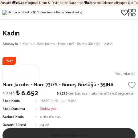
ırsatı! 🚚
%100 Orijinal Ürün & Distribütör Garantisi 🛡️
Güvenli Ödeme Altyapısı & 6 Ta
Kadın
Anasayfa
Kadın
Marc Jacobs - Marc 731/S - Güneş Gözlüğü - 35JHA
%27
Yorumlar (0)
Marc Jacobs - Marc 731/S - Güneş Gözlüğü - 35JHA
₺ 6.652
₺ 9.146
₺ 1.279
den başlayan taksitlerle!
Taksit Seçenekleri
Stok Kodu
MARC 731/S - 55 - 35JHA
Stok Durumu
Stokta yok
Barkod Kodu
0716736977515
Garanti Süresi
24 Ay
Gelince Haber Ver