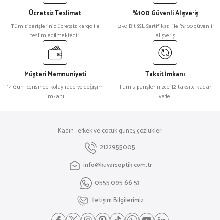
Ücretsiz Teslimat
%100 Güvenli Alışveriş
Tüm siparişleriniz ücretsiz kargo ile
250 Bit SSL Sertifikası ile %100 güvenli
teslim edilmektedir.
alışveriş
Müşteri Memnuniyeti
Taksit İmkanı
14 Gün içerisinde kolay iade ve değişim
Tüm siparişlerinizde 12 taksite kadar
imkanı
vade!
Kadın , erkek ve çocuk güneş gözlükleri
2122955005
info@kuvarsoptik.com.tr
0555 095 66 53
İletişim Bilgilerimiz