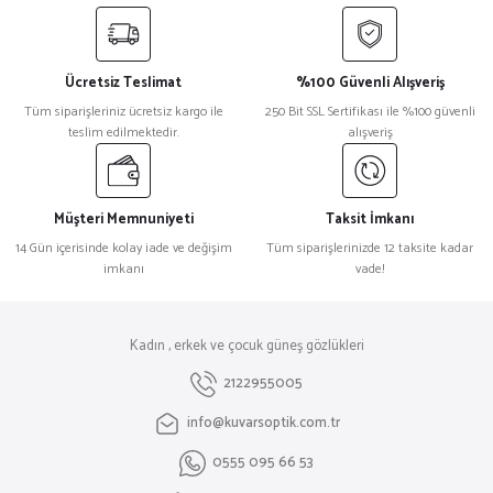
Ücretsiz Teslimat
%100 Güvenli Alışveriş
Tüm siparişleriniz ücretsiz kargo ile
250 Bit SSL Sertifikası ile %100 güvenli
teslim edilmektedir.
alışveriş
Müşteri Memnuniyeti
Taksit İmkanı
14 Gün içerisinde kolay iade ve değişim
Tüm siparişlerinizde 12 taksite kadar
imkanı
vade!
Kadın , erkek ve çocuk güneş gözlükleri
2122955005
info@kuvarsoptik.com.tr
0555 095 66 53