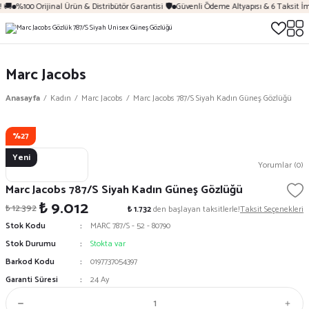
 🚚
%100 Orijinal Ürün & Distribütör Garantisi 🛡️
Güvenli Ödeme Altyapısı & 6 Taksit İ
Marc Jacobs
Anasayfa
Kadın
Marc Jacobs
Marc Jacobs 787/S Siyah Kadın Güneş Gözlüğü
%27
Yeni
Yorumlar (0)
Marc Jacobs 787/S Siyah Kadın Güneş Gözlüğü
₺ 9.012
₺ 12.392
₺ 1.732
den başlayan taksitlerle!
Taksit Seçenekleri
Stok Kodu
MARC 787/S - 52 - 80790
Stok Durumu
Stokta var
Barkod Kodu
0197737054397
Garanti Süresi
24 Ay