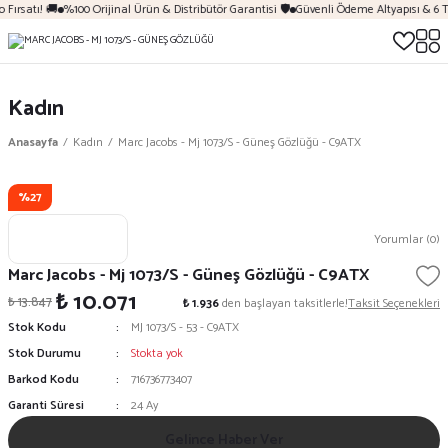
Fırsatı! 🚚
%100 Orijinal Ürün & Distribütör Garantisi 🛡️
Güvenli Ödeme Altyapısı & 6 T
Kadın
Anasayfa
Kadın
Marc Jacobs - Mj 1073/S - Güneş Gözlüğü - C9ATX
%27
Yorumlar (0)
Marc Jacobs - Mj 1073/S - Güneş Gözlüğü - C9ATX
₺ 10.071
₺ 13.847
₺ 1.936
den başlayan taksitlerle!
Taksit Seçenekleri
Stok Kodu
MJ 1073/S - 53 - C9ATX
Stok Durumu
Stokta yok
Barkod Kodu
716736773407
Garanti Süresi
24 Ay
Gelince Haber Ver