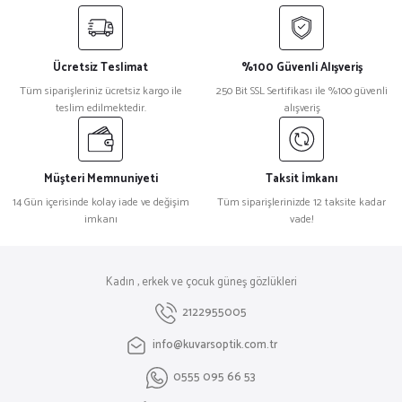
Ücretsiz Teslimat
%100 Güvenli Alışveriş
Tüm siparişleriniz ücretsiz kargo ile
250 Bit SSL Sertifikası ile %100 güvenli
teslim edilmektedir.
alışveriş
Müşteri Memnuniyeti
Taksit İmkanı
14 Gün içerisinde kolay iade ve değişim
Tüm siparişlerinizde 12 taksite kadar
imkanı
vade!
Kadın , erkek ve çocuk güneş gözlükleri
2122955005
info@kuvarsoptik.com.tr
0555 095 66 53