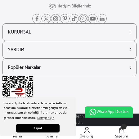
İletişim Bilgilerimiz
KURUMSAL
YARDIM
Popüler Markalar
Kuvars Optik olarak sizlere daha iyi bir kullanıcı
deneyimi sunmak, hizmetlerimizi geliştirmek ve
WhatsApp Destek
internet sitemizin etkinliğini artırmak amacıyla
© Tüm Hakları Saklıdır. Kredi kartı bilgileriniz 256bit SSL sertifikası ile
çerezler kullanmaktadır.
Detaylar İçin
korunmaktadır.
Kapat
ideasoft
ile
e-
Menü
Arama
Üye Girişi
Sepetim