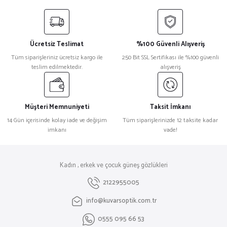
Ücretsiz Teslimat
%100 Güvenli Alışveriş
Tüm siparişleriniz ücretsiz kargo ile
250 Bit SSL Sertifikası ile %100 güvenli
teslim edilmektedir.
alışveriş
Müşteri Memnuniyeti
Taksit İmkanı
14 Gün içerisinde kolay iade ve değişim
Tüm siparişlerinizde 12 taksite kadar
imkanı
vade!
Kadın , erkek ve çocuk güneş gözlükleri
2122955005
info@kuvarsoptik.com.tr
0555 095 66 53