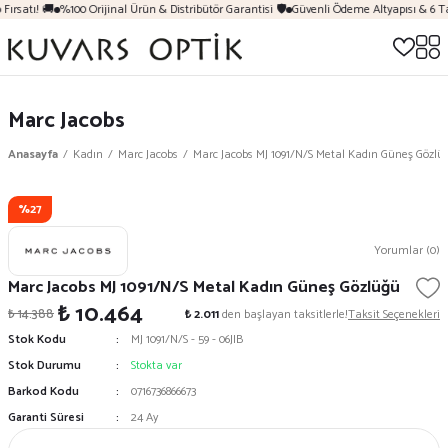
Fırsatı! 🚚
%100 Orijinal Ürün & Distribütör Garantisi 🛡️
Güvenli Ödeme Altyapısı & 6 Ta
Marc Jacobs
Anasayfa
Kadın
Marc Jacobs
Marc Jacobs MJ 1091/N/S Metal Kadın Güneş Gözlü
%27
Yorumlar (0)
Marc Jacobs MJ 1091/N/S Metal Kadın Güneş Gözlüğü
₺ 10.464
₺ 14.388
₺ 2.011
den başlayan taksitlerle!
Taksit Seçenekleri
Stok Kodu
MJ 1091/N/S - 59 - 06JIB
Stok Durumu
Stokta var
Barkod Kodu
0716736866673
Garanti Süresi
24 Ay