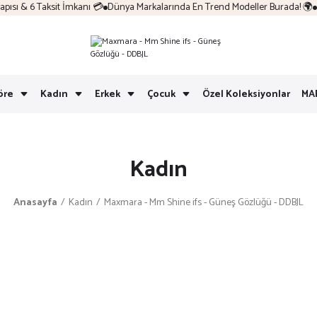
sı & 6 Taksit İmkanı 💳
Dünya Markalarında En Trend Modeller Burada! 🌍
Ko
öre
Kadın
Erkek
Çocuk
Özel Koleksiyonlar
MA
Kadın
Anasayfa
Kadın
Maxmara - Mm Shine ifs - Güneş Gözlüğü - DDBJL