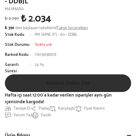
- DDBJL
MAXMARA
₺ 2.034
₺ 2.797
₺ 391
den başlayan taksitlerle!
Taksit Seçenekleri
Stok Kodu
MM SHINE IFS - 60 - DDBJL
Stok Durumu
Stokta yok
Barkod Kodu
716736138978
Garanti
24 Ay
Süresi
Gelince Haber Ver
Hafta içi saat 12:00'a kadar verilen siparişler aynı gün
içerisinde kargoda!
Tavsiye Et
Paylaş
Karşılaştır
Fiyat Alarmı
Yorum Yaz
Yazdır
Ürün Bilgisi