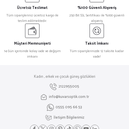
Ücretsiz Teslimat
%100 Güvenli Alışveriş
Tüm siparişleriniz ücretsiz kargo ile
250 Bit SSL Sertifikası ile %100 güvenli
teslim edilmektedir.
alışveriş
Müşteri Memnuniyeti
Taksit İmkanı
14 Gün içerisinde kolay iade ve değişim
Tüm siparişlerinizde 12 taksite kadar
imkanı
vade!
Kadın , erkek ve çocuk güneş gözlükleri
2122955005
info@kuvarsoptik.com.tr
0555 095 66 53
İletişim Bilgilerimiz