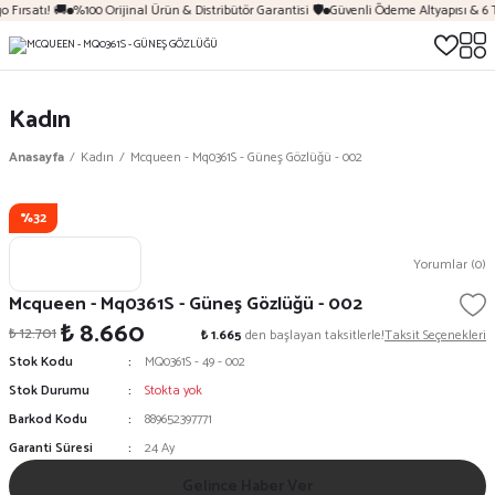
 Fırsatı! 🚚
%100 Orijinal Ürün & Distribütör Garantisi 🛡️
Güvenli Ödeme Altyapısı & 6 
Kadın
Anasayfa
Kadın
Mcqueen - Mq0361S - Güneş Gözlüğü - 002
%32
Yorumlar (0)
Mcqueen - Mq0361S - Güneş Gözlüğü - 002
₺ 8.660
₺ 12.701
₺ 1.665
den başlayan taksitlerle!
Taksit Seçenekleri
Stok Kodu
MQ0361S - 49 - 002
Stok Durumu
Stokta yok
Barkod Kodu
889652397771
Garanti Süresi
24 Ay
Gelince Haber Ver