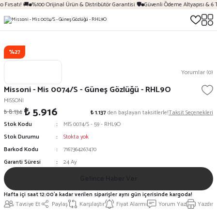
 Fırsatı! 🚚
%100 Orijinal Ürün & Distribütör Garantisi 🛡️
Güvenli Ödeme Altyapısı & 6 
%27
Yorumlar (0)
Missoni - Mis 0074/S - Güneş Gözlüğü - RHL9O
MISSONI
₺ 5.916
₺ 8.134
₺ 1.137
den başlayan taksitlerle!
Taksit Seçenekleri
Stok Kodu
MIS 0074/S - 59 - RHL9O
Stok Durumu
Stokta yok
Barkod Kodu
7167364267470
Garanti Süresi
24 Ay
Gelince Haber Ver
Hafta içi saat 12:00'a kadar verilen siparişler aynı gün içerisinde kargoda!
Tavsiye Et
Paylaş
Karşılaştır
Fiyat Alarmı
Yorum Yaz
Yazdır