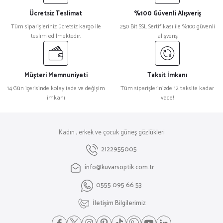
Ücretsiz Teslimat
%100 Güvenli Alışveriş
Tüm siparişleriniz ücretsiz kargo ile
250 Bit SSL Sertifikası ile %100 güvenli
teslim edilmektedir.
alışveriş
Müşteri Memnuniyeti
Taksit İmkanı
14 Gün içerisinde kolay iade ve değişim
Tüm siparişlerinizde 12 taksite kadar
imkanı
vade!
Kadın , erkek ve çocuk güneş gözlükleri
2122955005
info@kuvarsoptik.com.tr
0555 095 66 53
İletişim Bilgilerimiz