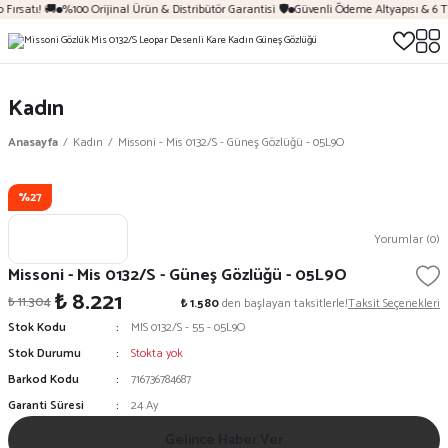
Fırsatı! 🚚
%100 Orijinal Ürün & Distribütör Garantisi 🛡️
Güvenli Ödeme Altyapısı & 6 T
Kadın
Anasayfa
Kadın
Missoni - Mis 0132/S - Güneş Gözlüğü - 05L9O
%27
Yorumlar (0)
Missoni - Mis 0132/S - Güneş Gözlüğü - 05L9O
₺ 8.221
₺ 11.304
₺ 1.580
den başlayan taksitlerle!
Taksit Seçenekleri
Stok Kodu
MIS 0132/S - 55 - 05L9O
Stok Durumu
Stokta yok
Barkod Kodu
716736784687
Garanti Süresi
24 Ay
Gelince Haber Ver