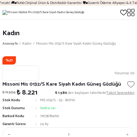
ırsatı! 🚚
%100 Orijinal Ürün & Distribütör Garantisi 🛡️
Güvenli Ödeme Altyapısı & 6 Tak
Kadın
Anasayfa
Kadın
Missoni Mis 0132/S Kare Siyah Kadın Güneş Gözlüğü
%27
Yorumlar (0)
Missoni Mis 0132/S Kare Siyah Kadın Güneş Gözlüğü
₺ 8.221
₺ 11.304
₺ 1.580
den başlayan taksitlerle!
Taksit Seçenekleri
Stok Kodu
MIS 0132/S - 55 - 807HA
Stok Durumu
Stokta var
Barkod Kodu
716736784700
Garanti Süresi
24 Ay