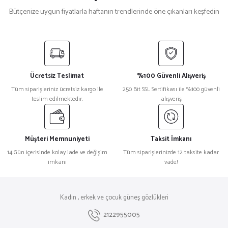
Bütçenize uygun fiyatlarla haftanın trendlerinde öne çıkanları keşfedin
Bottega Veneta
%32
Bottega Veneta Bv1177S Siyah Cat Eye Kadın Güneş Gözlüğü
Ücretsiz Teslimat
%100 Güvenli Alışveriş
₺ 39.343
Tüm siparişleriniz ücretsiz kargo ile
250 Bit SSL Sertifikası ile %100 güvenli
₺ 26.753
teslim edilmektedir.
alışveriş
Prada
%18
Prada 0Pr 20ZS Oval Kadın Güneş Gözlüğü
Müşteri Memnuniyeti
Taksit İmkanı
14 Gün içerisinde kolay iade ve değişim
Tüm siparişlerinizde 12 taksite kadar
imkanı
vade!
₺ 27.106
₺ 22.177
Off White
%23
Kadın , erkek ve çocuk güneş gözlükleri
Off White Oeri111 Mavi Kadın Güneş Gözlüğü
2122955005