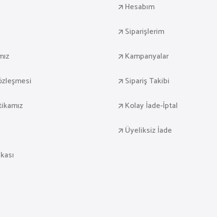
a
Hesabım
Siparişlerim
mız
Kampanyalar
Sözleşmesi
Sipariş Takibi
itikamız
Kolay İade-İptal
Üyeliksiz İade
ikası