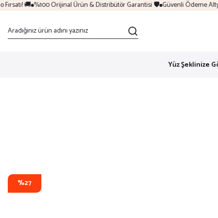
rsatı! 🚚
%100 Orijinal Ürün & Distribütör Garantisi 🛡️
Güvenli Ödeme Altyapı
Yüz Şeklinize G
%27