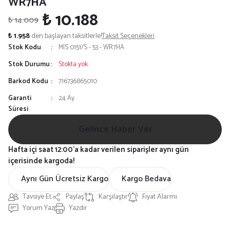
WR7HA
₺ 10.188
₺ 14.009
₺ 1.958
den başlayan taksitlerle!
Taksit Seçenekleri
Stok Kodu
MIS 0151/S - 53 - WR7HA
Stok Durumu
Stokta yok
Barkod Kodu
716736865010
Garanti
24 Ay
Süresi
Gelince Haber Ver
Hafta içi saat 12:00'a kadar verilen siparişler aynı gün
içerisinde kargoda!
Aynı Gün Ücretsiz Kargo
Kargo Bedava
Tavsiye Et
Paylaş
Karşılaştır
Fiyat Alarmı
Yorum Yaz
Yazdır