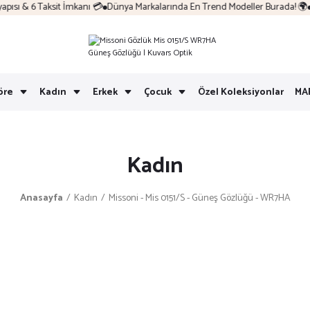
sı & 6 Taksit İmkanı 💳
Dünya Markalarında En Trend Modeller Burada! 🌍
Ko
öre
Kadın
Erkek
Çocuk
Özel Koleksiyonlar
MA
Kadın
Anasayfa
Kadın
Missoni - Mis 0151/S - Güneş Gözlüğü - WR7HA