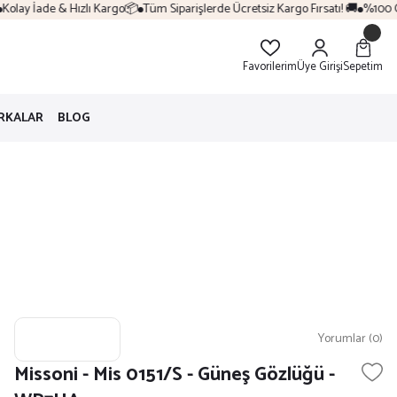
lay İade & Hızlı Kargo📦
Tüm Siparişlerde Ücretsiz Kargo Fırsatı! 🚚
%100 Orij
Favorilerim
Üye Girişi
Sepetim
RKALAR
BLOG
Yorumlar (0)
Missoni - Mis 0151/S - Güneş Gözlüğü -