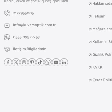
Kadın , erkek ve çocuk güneş gözlükleri
Hakkımızd
2122955005
İletişim
info@kuvarsoptik.com.tr
Mağazaları
0555 095 66 53
Kullanıcı 
İletişim Bilgilerimiz
Gizlilik Pol
KVKK
Çerez Polit