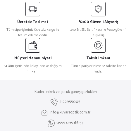
Ücretsiz Teslimat
%100 Güvenli Alışveriş
Tüm siparişleriniz ücretsiz kargo ile
250 Bit SSL Sertifikası ile %100 güvenli
teslim edilmektedir.
alışveriş
Müşteri Memnuniyeti
Taksit İmkanı
14 Gün içerisinde kolay iade ve değişim
Tüm siparişlerinizde 12 taksite kadar
imkanı
vade!
Kadın , erkek ve çocuk güneş gözlükleri
2122955005
info@kuvarsoptik.com.tr
0555 095 66 53