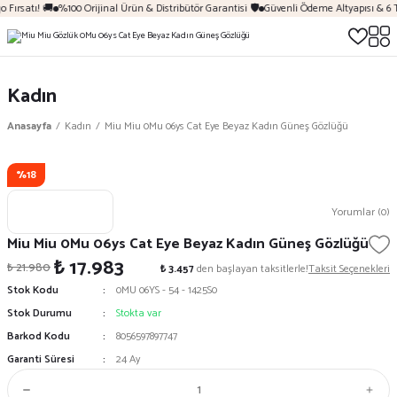
 Fırsatı! 🚚
%100 Orijinal Ürün & Distribütör Garantisi 🛡️
Güvenli Ödeme Altyapısı & 6 
Kadın
Anasayfa
Kadın
Miu Miu 0Mu 06ys Cat Eye Beyaz Kadın Güneş Gözlüğü
%18
Yorumlar (0)
Miu Miu 0Mu 06ys Cat Eye Beyaz Kadın Güneş Gözlüğü
₺ 17.983
₺ 21.980
₺ 3.457
den başlayan taksitlerle!
Taksit Seçenekleri
Stok Kodu
0MU 06YS - 54 - 1425S0
Stok Durumu
Stokta var
Barkod Kodu
8056597897747
Garanti Süresi
24 Ay