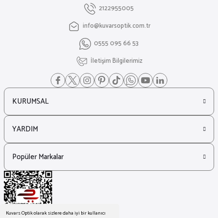
2122955005
info@kuvarsoptik.com.tr
₺ 26.439
0555 095 66 53
₺ 17.979
Dsquared2
İletişim Bilgilerimiz
%27
Dsquared2 Icon 0011/S Beyaz Kadın Güneş Gözlüğü
KURUMSAL
₺ 12.170
₺ 8.851
YARDIM
Off White
%23
Off White Oeri128 Mavi Kadın Güneş Gözlüğü
Popüler Markalar
₺ 20.649
₺ 15.956
Kuvars Optik olarak sizlere daha iyi bir kullanıcı