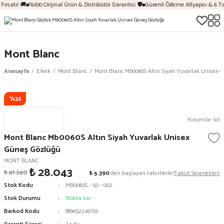
ırsatı! 🚚
%100 Orijinal Ürün & Distribütör Garantisi 🛡️
Güvenli Ödeme Altyapısı & 6 Ta
Mont Blanc
Anasayfa
Erkek
Mont Blanc
Mont Blanc Mb0060S Altın Siyah Yuvarlak Unisex 
%32
Yorumlar (0)
Mont Blanc Mb0060S Altın Siyah Yuvarlak Unisex
Güneş Gözlüğü
MONT BLANC
₺ 28.043
₺ 41.240
₺ 5.390
den başlayan taksitlerle!
Taksit Seçenekleri
Stok Kodu
MB0060S - 50 - 002
Stok Durumu
Stokta var
Barkod Kodu
889652249759