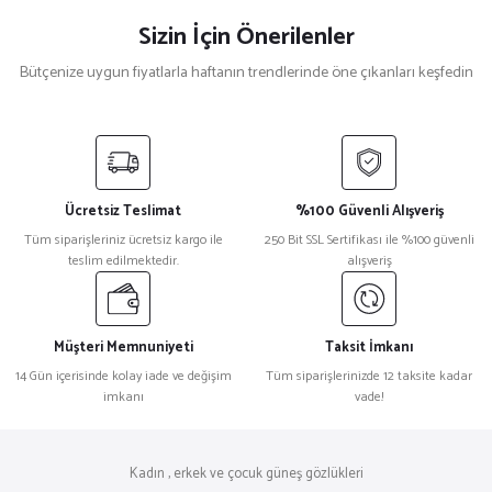
Sizin İçin Önerilenler
Bütçenize uygun fiyatlarla haftanın trendlerinde öne çıkanları keşfedin
Mont Blanc
%32
Mont Blanc Gözlük Mb0017S Leopar Desenli Dikdörtgen Güneş Gözlüğü
Ücretsiz Teslimat
%100 Güvenli Alışveriş
₺ 29.349
Tüm siparişleriniz ücretsiz kargo ile
250 Bit SSL Sertifikası ile %100 güvenli
₺ 19.957
teslim edilmektedir.
alışveriş
Balenciaga
%32
Balenciaga Bb0095S Beyaz Kadın Güneş Gözlüğü
Müşteri Memnuniyeti
Taksit İmkanı
14 Gün içerisinde kolay iade ve değişim
Tüm siparişlerinizde 12 taksite kadar
imkanı
vade!
₺ 31.499
₺ 21.420
Bottega Veneta
%32
Kadın , erkek ve çocuk güneş gözlükleri
Bottega Veneta Bv1195S Metal Yeşil Cat Eye Kadın Güneş Gözlüğü