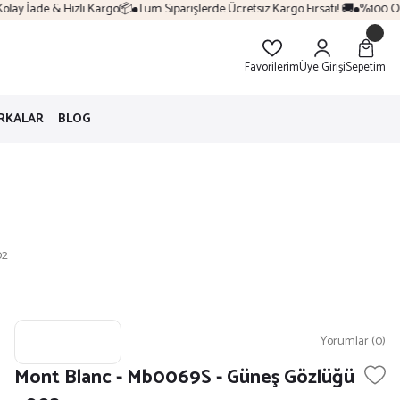
ay İade & Hızlı Kargo📦
Tüm Siparişlerde Ücretsiz Kargo Fırsatı! 🚚
%100 Oriji
Favorilerim
Üye Girişi
Sepetim
RKALAR
BLOG
02
Yorumlar (0)
Mont Blanc - Mb0069S - Güneş Gözlüğü