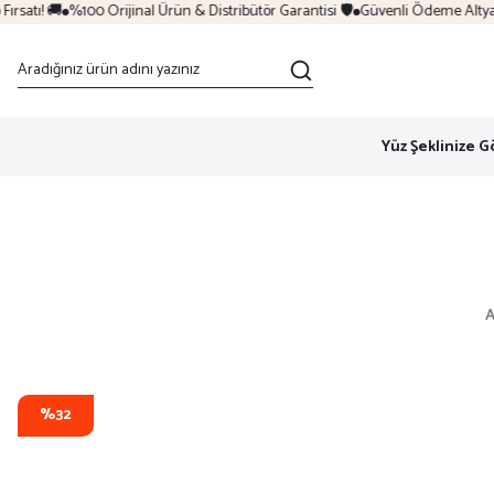
satı! 🚚
%100 Orijinal Ürün & Distribütör Garantisi 🛡️
Güvenli Ödeme Altyapıs
Yüz Şeklinize G
A
%32