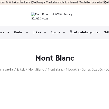
ı & 6 Taksit İmkanı 💳
Dünya Markalarında En Trend Modeller Burada! 🌍
Kol
öre
Kadın
Erkek
Çocuk
Özel Koleksiyonlar
MA
Mont Blanc
nasayfa
Erkek
Mont Blanc
Mont Blanc - Mb0069S - Güneş Gözlüğü - 0