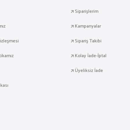
Siparişlerim
mız
Kampanyalar
Sözleşmesi
Sipariş Takibi
itikamız
Kolay İade-İptal
Üyeliksiz İade
ikası