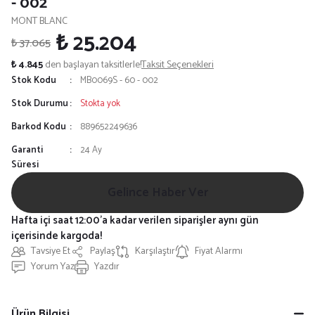
- 002
MONT BLANC
₺ 25.204
₺ 37.065
₺ 4.845
den başlayan taksitlerle!
Taksit Seçenekleri
Stok Kodu
MB0069S - 60 - 002
Stok Durumu
Stokta yok
Barkod Kodu
889652249636
Garanti
24 Ay
Süresi
Gelince Haber Ver
Hafta içi saat 12:00'a kadar verilen siparişler aynı gün
içerisinde kargoda!
Tavsiye Et
Paylaş
Karşılaştır
Fiyat Alarmı
Yorum Yaz
Yazdır
Ürün Bilgisi