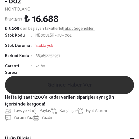
- 002
MONT BLANC
₺ 16.688
₺ 24.541
₺ 3.208
den başlayan taksitlerle!
Taksit Seçenekleri
Stok Kodu
MB0082SK - 58 - 002
Stok Durumu
Stokta yok
Barkod Kodu
889652252957
Garanti
24 Ay
Süresi
Gelince Haber Ver
Hafta içi saat 12:00'a kadar verilen siparişler aynı gün
içerisinde kargoda!
Tavsiye Et
Paylaş
Karşılaştır
Fiyat Alarmı
Yorum Yaz
Yazdır
Ürün Bilgisi