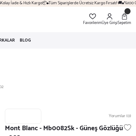
lay İade & Hızlı Kargo📦
Tüm Siparişlerde Ücretsiz Kargo Fırsatı! 🚚
%100 Orij
Favorilerim
Üye Girişi
Sepetim
RKALAR
BLOG
02
Yorumlar (0)
Mont Blanc - Mb0082Sk - Güneş Gözlüğü