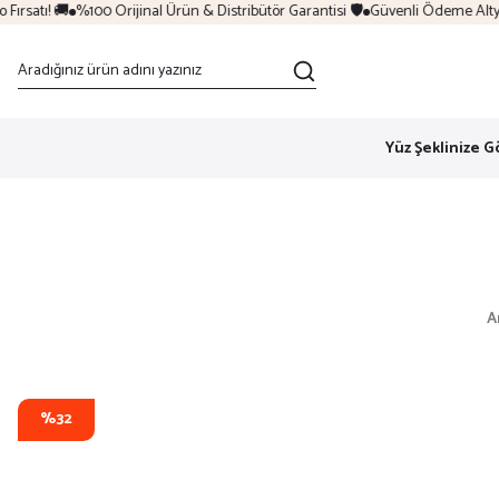
rsatı! 🚚
%100 Orijinal Ürün & Distribütör Garantisi 🛡️
Güvenli Ödeme Altyapı
Yüz Şeklinize G
A
%32