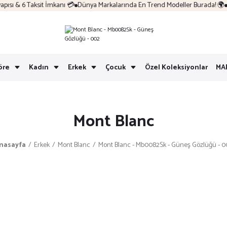
sı & 6 Taksit İmkanı 💳
Dünya Markalarında En Trend Modeller Burada! 🌍
Ko
öre
Kadın
Erkek
Çocuk
Özel Koleksiyonlar
MA
Mont Blanc
nasayfa
Erkek
Mont Blanc
Mont Blanc - Mb0082Sk - Güneş Gözlüğü - 0