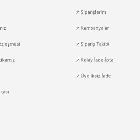
Siparişlerim
mız
Kampanyalar
Sözleşmesi
Sipariş Takibi
itikamız
Kolay İade-İptal
Üyeliksiz İade
ikası