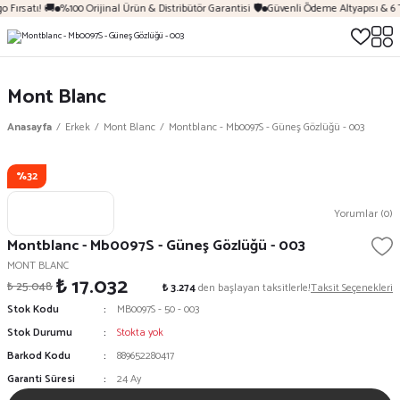
 Fırsatı! 🚚
%100 Orijinal Ürün & Distribütör Garantisi 🛡️
Güvenli Ödeme Altyapısı & 6 
Mont Blanc
Anasayfa
Erkek
Mont Blanc
Montblanc - Mb0097S - Güneş Gözlüğü - 003
%32
Yorumlar (0)
Montblanc - Mb0097S - Güneş Gözlüğü - 003
MONT BLANC
₺ 17.032
₺ 25.048
₺ 3.274
den başlayan taksitlerle!
Taksit Seçenekleri
Stok Kodu
MB0097S - 50 - 003
Stok Durumu
Stokta yok
Barkod Kodu
889652280417
Garanti Süresi
24 Ay