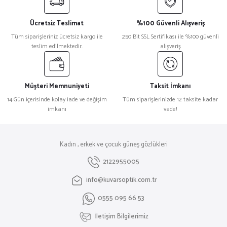
Ücretsiz Teslimat
%100 Güvenli Alışveriş
Tüm siparişleriniz ücretsiz kargo ile
250 Bit SSL Sertifikası ile %100 güvenli
teslim edilmektedir.
alışveriş
Müşteri Memnuniyeti
Taksit İmkanı
14 Gün içerisinde kolay iade ve değişim
Tüm siparişlerinizde 12 taksite kadar
imkanı
vade!
Kadın , erkek ve çocuk güneş gözlükleri
2122955005
info@kuvarsoptik.com.tr
0555 095 66 53
İletişim Bilgilerimiz