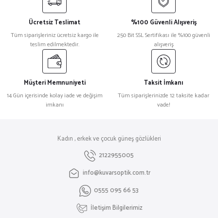
Ücretsiz Teslimat
%100 Güvenli Alışveriş
Tüm siparişleriniz ücretsiz kargo ile
250 Bit SSL Sertifikası ile %100 güvenli
teslim edilmektedir.
alışveriş
Müşteri Memnuniyeti
Taksit İmkanı
14 Gün içerisinde kolay iade ve değişim
Tüm siparişlerinizde 12 taksite kadar
imkanı
vade!
Kadın , erkek ve çocuk güneş gözlükleri
2122955005
info@kuvarsoptik.com.tr
0555 095 66 53
İletişim Bilgilerimiz