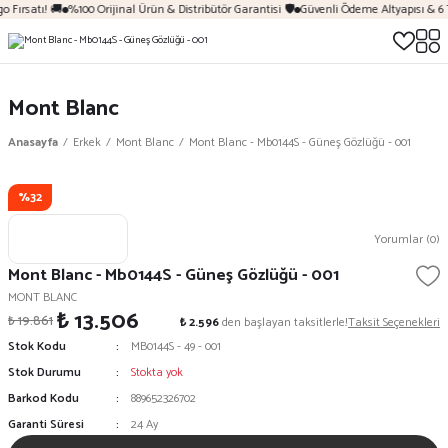
 Fırsatı! 🚚
%100 Orijinal Ürün & Distribütör Garantisi 🛡️
Güvenli Ödeme Altyapısı & 6 
Mont Blanc
Anasayfa
Erkek
Mont Blanc
Mont Blanc - Mb0144S - Güneş Gözlüğü - 001
%32
Yorumlar (0)
Mont Blanc - Mb0144S - Güneş Gözlüğü - 001
MONT BLANC
₺ 13.506
₺ 19.861
₺ 2.596
den başlayan taksitlerle!
Taksit Seçenekleri
Stok Kodu
MB0144S - 49 - 001
Stok Durumu
Stokta yok
Barkod Kodu
889652326702
Garanti Süresi
24 Ay