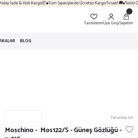
lay İade & Hızlı Kargo📦
Tüm Siparişlerde Ücretsiz Kargo Fırsatı! 🚚
%100 Orij
Favorilerim
Üye Girişi
Sepetim
RKALAR
BLOG
Yorumlar (0)
Moschino - Mos122/S - Güneş Gözlüğü -