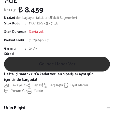
71CJE
₺ 8.459
₺ 11.631
₺ 1.626
den başlayan taksitlerle!
Taksit Seçenekleri
Stok Kodu
MOS122/S - 53 - 71CJE
Stok Durumu
Stokta yok
Barkod Kodu
716736690667
Garanti
24 Ay
Süresi
Gelince Haber Ver
Hafta içi saat 12:00'a kadar verilen siparişler aynı gün
içerisinde kargoda!
Tavsiye Et
Paylaş
Karşılaştır
Fiyat Alarmı
Yorum Yaz
Yazdır
Ürün Bilgisi