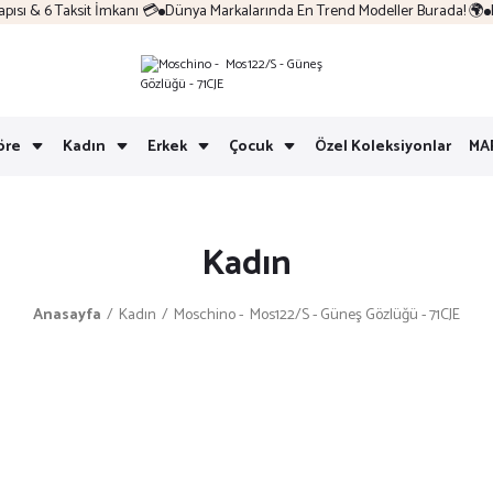
sı & 6 Taksit İmkanı 💳
Dünya Markalarında En Trend Modeller Burada! 🌍
Ko
öre
Kadın
Erkek
Çocuk
Özel Koleksiyonlar
MA
Kadın
Anasayfa
Kadın
Moschino - Mos122/S - Güneş Gözlüğü - 71CJE