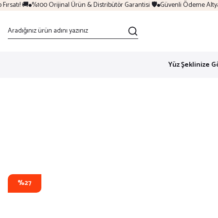
rsatı! 🚚
%100 Orijinal Ürün & Distribütör Garantisi 🛡️
Güvenli Ödeme Altyapı
Yüz Şeklinize G
%27