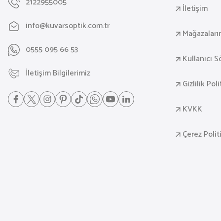
2122955005
İletişim
info@kuvarsoptik.com.tr
Mağazaları
0555 095 66 53
Kullanıcı 
İletişim Bilgilerimiz
Gizlilik Pol
KVKK
Çerez Polit