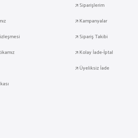
Siparişlerim
mız
Kampanyalar
Sözleşmesi
Sipariş Takibi
itikamız
Kolay İade-İptal
Üyeliksiz İade
ikası