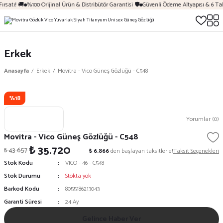
ırsatı! 🚚
%100 Orijinal Ürün & Distribütör Garantisi 🛡️
Güvenli Ödeme Altyapısı & 6 Ta
Erkek
Anasayfa
Erkek
Movitra - Vico Güneş Gözlüğü - C548
%18
Yorumlar (0)
Movitra - Vico Güneş Gözlüğü - C548
₺ 35.720
₺ 43.657
₺ 6.866
den başlayan taksitlerle!
Taksit Seçenekleri
Stok Kodu
VICO - 46 - C548
Stok Durumu
Stokta yok
Barkod Kodu
8055186213043
Garanti Süresi
24 Ay
Gelince Haber Ver