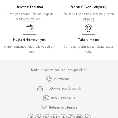
Ücretsiz Teslimat
%100 Güvenli Alışveriş
Tüm siparişleriniz ücretsiz kargo ile
250 Bit SSL Sertifikası ile %100 güvenli
teslim edilmektedir.
alışveriş
Müşteri Memnuniyeti
Taksit İmkanı
14 Gün içerisinde kolay iade ve değişim
Tüm siparişlerinizde 12 taksite kadar
imkanı
vade!
Kadın , erkek ve çocuk güneş gözlükleri
2122955005
info@kuvarsoptik.com.tr
0555 095 66 53
İletişim Bilgilerimiz