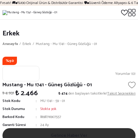
ırsatı! 🚚
%100 Orijinal Ürün & Distribütör Garantisi 🛡️
Güvenli Ödeme Altyapısı & 6 Ta
Erkek
Anasayfa
Erkek
Mustang - Mu 1741 - Güneş Gözlüğü - 01
%50
Yorumlar (0)
Mustang - Mu 1741 - Güneş Gözlüğü - 01
₺ 2.466
₺ 4.931
₺ 474
den başlayan taksitlerle!
Taksit Seçenekleri
Stok Kodu
MU 1741 - 59 - 01
Stok Durumu
Stokta yok
Barkod Kodu
8698716907557
Garanti Süresi
24 Ay
Gelince Haber Ver