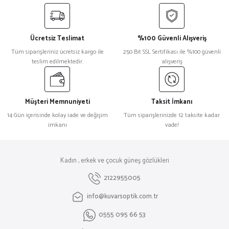
Ücretsiz Teslimat
%100 Güvenli Alışveriş
Tüm siparişleriniz ücretsiz kargo ile
250 Bit SSL Sertifikası ile %100 güvenli
teslim edilmektedir.
alışveriş
Müşteri Memnuniyeti
Taksit İmkanı
14 Gün içerisinde kolay iade ve değişim
Tüm siparişlerinizde 12 taksite kadar
imkanı
vade!
Kadın , erkek ve çocuk güneş gözlükleri
2122955005
info@kuvarsoptik.com.tr
0555 095 66 53