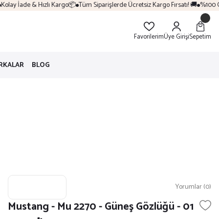
lay İade & Hızlı Kargo📦
Tüm Siparişlerde Ücretsiz Kargo Fırsatı! 🚚
%100 Orij
Favorilerim
Üye Girişi
Sepetim
RKALAR
BLOG
Yorumlar (0)
Mustang - Mu 2270 - Güneş Gözlüğü - 01