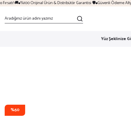
rsatı! 🚚
%100 Orijinal Ürün & Distribütör Garantisi 🛡️
Güvenli Ödeme Altyapı
Yüz Şeklinize G
%50