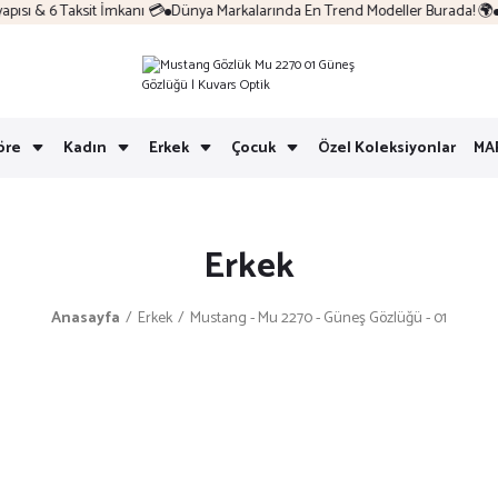
sı & 6 Taksit İmkanı 💳
Dünya Markalarında En Trend Modeller Burada! 🌍
Ko
öre
Kadın
Erkek
Çocuk
Özel Koleksiyonlar
MA
Erkek
Anasayfa
Erkek
Mustang - Mu 2270 - Güneş Gözlüğü - 01