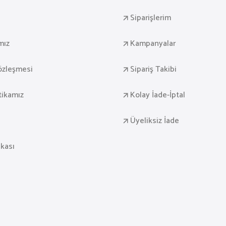
Siparişlerim
mız
Kampanyalar
Sözleşmesi
Sipariş Takibi
itikamız
Kolay İade-İptal
Üyeliksiz İade
ikası