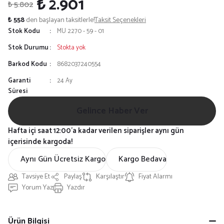
₺ 2.901
₺ 5.802
₺ 558
den başlayan taksitlerle!
Taksit Seçenekleri
Stok Kodu
MU 2270 - 59 - 01
Stok Durumu
Stokta yok
Barkod Kodu
8682037240554
Garanti
24 Ay
Süresi
Gelince Haber Ver
Hafta içi saat 12:00'a kadar verilen siparişler aynı gün
içerisinde kargoda!
Aynı Gün Ücretsiz Kargo
Kargo Bedava
Tavsiye Et
Paylaş
Karşılaştır
Fiyat Alarmı
Yorum Yaz
Yazdır
Ürün Bilgisi