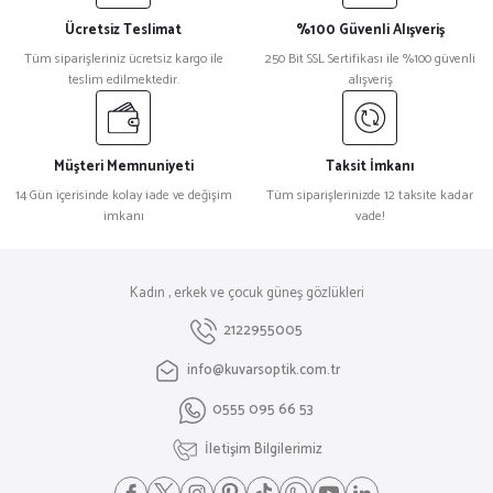
Ücretsiz Teslimat
%100 Güvenli Alışveriş
Tüm siparişleriniz ücretsiz kargo ile
250 Bit SSL Sertifikası ile %100 güvenli
teslim edilmektedir.
alışveriş
Müşteri Memnuniyeti
Taksit İmkanı
14 Gün içerisinde kolay iade ve değişim
Tüm siparişlerinizde 12 taksite kadar
imkanı
vade!
Kadın , erkek ve çocuk güneş gözlükleri
2122955005
info@kuvarsoptik.com.tr
0555 095 66 53
İletişim Bilgilerimiz