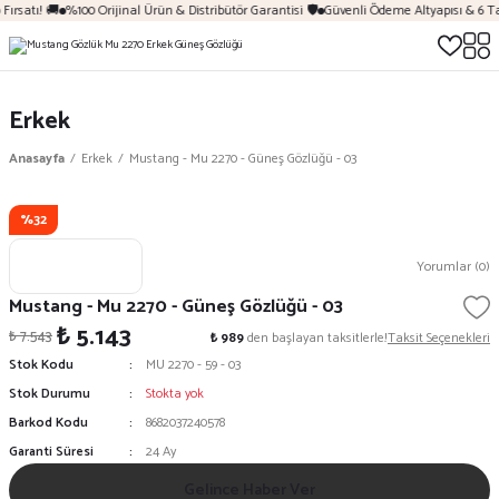
Fırsatı! 🚚
%100 Orijinal Ürün & Distribütör Garantisi 🛡️
Güvenli Ödeme Altyapısı & 6 T
Erkek
Anasayfa
Erkek
Mustang - Mu 2270 - Güneş Gözlüğü - 03
%32
Yorumlar (0)
Mustang - Mu 2270 - Güneş Gözlüğü - 03
₺ 5.143
₺ 7.543
₺ 989
den başlayan taksitlerle!
Taksit Seçenekleri
Stok Kodu
MU 2270 - 59 - 03
Stok Durumu
Stokta yok
Barkod Kodu
8682037240578
Garanti Süresi
24 Ay
Gelince Haber Ver