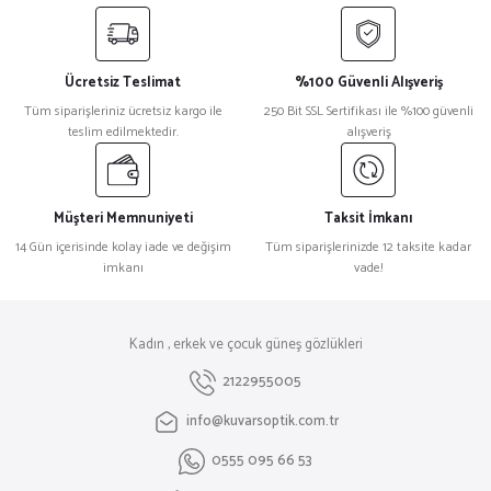
Ücretsiz Teslimat
%100 Güvenli Alışveriş
Tüm siparişleriniz ücretsiz kargo ile
250 Bit SSL Sertifikası ile %100 güvenli
teslim edilmektedir.
alışveriş
Müşteri Memnuniyeti
Taksit İmkanı
14 Gün içerisinde kolay iade ve değişim
Tüm siparişlerinizde 12 taksite kadar
imkanı
vade!
Kadın , erkek ve çocuk güneş gözlükleri
2122955005
info@kuvarsoptik.com.tr
0555 095 66 53