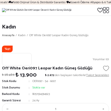
rsatı! 🚚
%100 Orijinal Ürün & Distribütör Garantisi 🛡️
Güvenli Ödeme Altyapısı & 6 Tak
Kadın
Anasayfa
Kadın
Off White Oeri097 Leopar Kadın Güneş Gözlüğü
%51
Yorumlar (0)
Off White Oeri097 Leopar Kadın Güneş Gözlüğü
₺ 13.900
₺ 28.489
₺ 2.672
den başlayan taksitlerle!
Taksit Seçenekleri
Stok Kodu
OERI097 - 54 - 6007
Stok Durumu
Stokta var
Barkod Kodu
8051594394923
Garanti Süresi
24 Ay