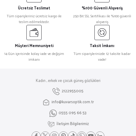
Ücretsiz Teslimat
%100 Güvenli Alışveriş
Tüm siparişleriniz ücretsiz kargo ile
250 Bit SSL Sertifikası ile %100 güvenli
teslim edilmektedir.
alışveriş
Müşteri Memnuniyeti
Taksit İmkanı
14 Gün içerisinde kolay iade ve değişim
Tüm siparişlerinizde 12 taksite kadar
imkanı
vade!
Kadın , erkek ve çocuk güneş gözlükleri
2122955005
info@kuvarsoptik.com.tr
0555 095 66 53
İletişim Bilgilerimiz