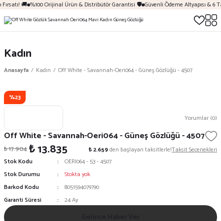
Fırsatı! 🚚
%100 Orijinal Ürün & Distribütör Garantisi 🛡️
Güvenli Ödeme Altyapısı & 6 T
Kadın
Anasayfa
Kadın
Off White - Savannah-Oeri064 - Güneş Gözlüğü - 4507
%23
Yorumlar (0)
Off White - Savannah-Oeri064 - Güneş Gözlüğü - 4507
₺ 13.835
₺ 17.904
₺ 2.659
den başlayan taksitlerle!
Taksit Seçenekleri
Stok Kodu
OERI064 - 53 - 4507
Stok Durumu
Stokta yok
Barkod Kodu
8051594079790
Garanti Süresi
24 Ay
Gelince Haber Ver