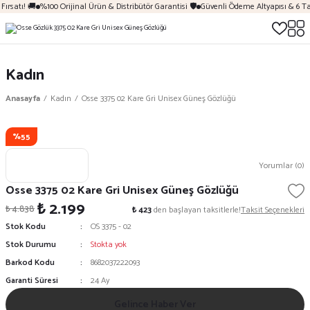
ırsatı! 🚚
%100 Orijinal Ürün & Distribütör Garantisi 🛡️
Güvenli Ödeme Altyapısı & 6 Ta
Kadın
Anasayfa
Kadın
Osse 3375 02 Kare Gri Unisex Güneş Gözlüğü
%55
Yorumlar (0)
Osse 3375 02 Kare Gri Unisex Güneş Gözlüğü
₺ 2.199
₺ 4.838
₺ 423
den başlayan taksitlerle!
Taksit Seçenekleri
Stok Kodu
OS 3375 - 02
Stok Durumu
Stokta yok
Barkod Kodu
8682037222093
Garanti Süresi
24 Ay
Gelince Haber Ver