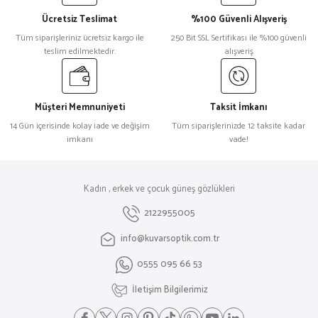
Ücretsiz Teslimat
%100 Güvenli Alışveriş
Tüm siparişleriniz ücretsiz kargo ile
250 Bit SSL Sertifikası ile %100 güvenli
teslim edilmektedir.
alışveriş
Müşteri Memnuniyeti
Taksit İmkanı
14 Gün içerisinde kolay iade ve değişim
Tüm siparişlerinizde 12 taksite kadar
imkanı
vade!
Kadın , erkek ve çocuk güneş gözlükleri
2122955005
info@kuvarsoptik.com.tr
0555 095 66 53
İletişim Bilgilerimiz